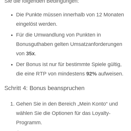
Sie die folgenden Bedingungen:
Die Punkte müssen innerhalb von 12 Monaten
eingelöst werden.
Für die Umwandlung von Punkten in
Bonusguthaben gelten Umsatzanforderungen
von
35x
.
Der Bonus ist nur für bestimmte Spiele gültig,
die eine RTP von mindestens
92%
aufweisen.
Schritt 4: Bonus beanspruchen
Gehen Sie in den Bereich „Mein Konto“ und
wählen Sie die Optionen für das Loyalty-
Programm.