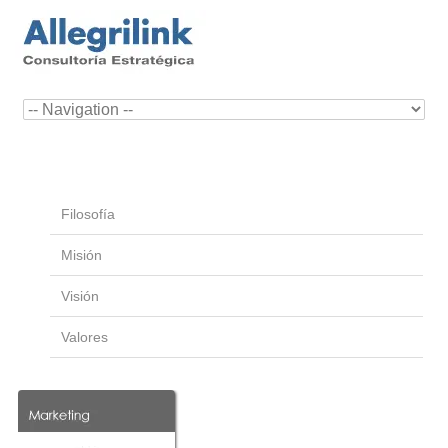
Filosofía
Misión
Visión
Valores