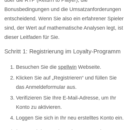
über die RTP (Return to Player), die
Bonusbedingungen und die Umsatzanforderungen
entscheidend. Wenn Sie also ein erfahrener Spieler
sind, der Wert auf mathematische Analysen legt, ist
dieser Leitfaden für Sie.
Schritt 1: Registrierung im Loyalty-Programm
Besuchen Sie die
spellwin
Webseite.
Klicken Sie auf „Registrieren“ und füllen Sie
das Anmeldeformular aus.
Verifizieren Sie Ihre E-Mail-Adresse, um Ihr
Konto zu aktivieren.
Loggen Sie sich in Ihr neu erstelltes Konto ein.