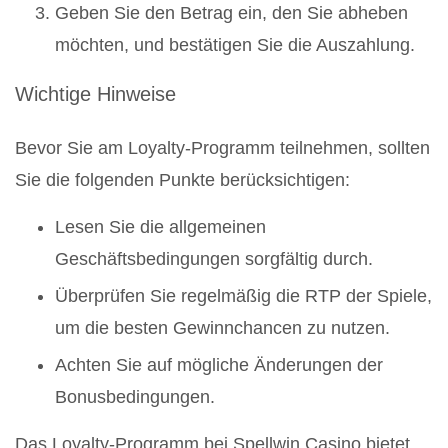
Geben Sie den Betrag ein, den Sie abheben
möchten, und bestätigen Sie die Auszahlung.
Wichtige Hinweise
Bevor Sie am Loyalty-Programm teilnehmen, sollten
Sie die folgenden Punkte berücksichtigen:
Lesen Sie die allgemeinen
Geschäftsbedingungen sorgfältig durch.
Überprüfen Sie regelmäßig die RTP der Spiele,
um die besten Gewinnchancen zu nutzen.
Achten Sie auf mögliche Änderungen der
Bonusbedingungen.
Das Loyalty-Programm bei Spellwin Casino bietet