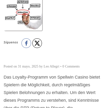
Síguenos
Posted on
31 mayo, 2025
by
Leo Allegri
•
0 Comments
Das Loyalty-Programm von Spellwin Casino bietet
Spielern die Möglichkeit, durch regelmäßiges
Spielen Belohnungen zu erhalten. Um den Wert
dieses Programms zu verstehen, sind Kenntnisse