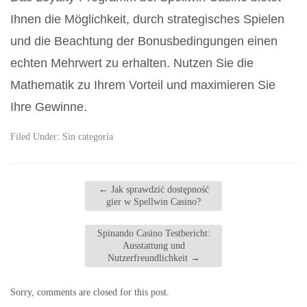
Ihnen die Möglichkeit, durch strategisches Spielen
und die Beachtung der Bonusbedingungen einen
echten Mehrwert zu erhalten. Nutzen Sie die
Mathematik zu Ihrem Vorteil und maximieren Sie
Ihre Gewinne.
Filed Under:
Sin categoría
←
Jak sprawdzić dostępność
gier w Spellwin Casino?
Spinando Casino Testbericht:
Ausstattung und
Nutzerfreundlichkeit
→
Sorry, comments are closed for this post.