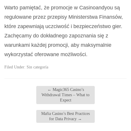
Warto pamiętać, że promocje w Casinoandyou są
regulowane przez przepisy Ministerstwa Finansów,
które zapewniają uczciwość i bezpieczeństwo gier.
Zachęcamy do dokładnego zapoznania się z
warunkami każdej promocji, aby maksymalnie
wykorzystać oferowane możliwości.
Filed Under:
Sin categoría
←
Magic365 Casino’s
Withdrawal Times – What to
Expect
Mafia Casino’s Best Practices
for Data Privacy
→