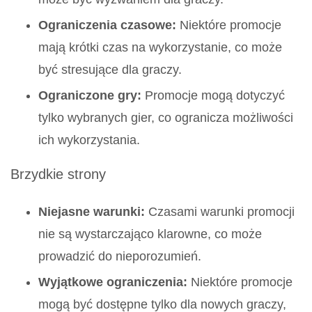
Ograniczenia czasowe:
Niektóre promocje
mają krótki czas na wykorzystanie, co może
być stresujące dla graczy.
Ograniczone gry:
Promocje mogą dotyczyć
tylko wybranych gier, co ogranicza możliwości
ich wykorzystania.
Brzydkie strony
Niejasne warunki:
Czasami warunki promocji
nie są wystarczająco klarowne, co może
prowadzić do nieporozumień.
Wyjątkowe ograniczenia:
Niektóre promocje
mogą być dostępne tylko dla nowych graczy,