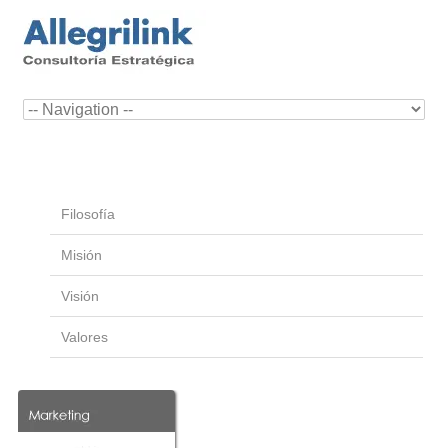
Filosofía
Misión
Visión
Valores