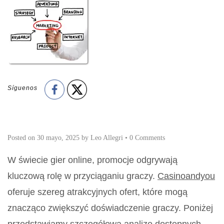
Síguenos
Posted on
30 mayo, 2025
by
Leo Allegri
•
0 Comments
W świecie gier online, promocje odgrywają
kluczową rolę w przyciąganiu graczy.
Casinoandyou
oferuje szereg atrakcyjnych ofert, które mogą
znacząco zwiększyć doświadczenie graczy. Poniżej