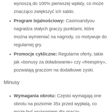
wynoszą do 100% pierwszej wpłaty, co może
znacząco zwiększyć ich saldo.
Program lojalnościowy:
Casinoandyou
nagradza stałych graczy punktami, które
można wymieniać na nagrody, co motywuje do
regularnej gry.
Promocje cykliczne:
Regularne oferty, takie
jak «bonusy za doładowanie» czy «freespiny»,
pozwalają graczom na dodatkowe zyski.
Minusy
Wymagania obrotu:
Często wymagają one
obrotu na poziomie 35x przed wypłatą, co
może być wyzwaniem dla graczy.