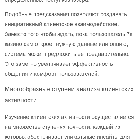
Подобные предсказания позволяют создавать
инициативный клиентское взаимодействие.
Заместо того чтобы ждать, пока пользователь 7к
казино сам откроет нужную данные или опцию,
система может предложить ее предварительно.
Это заметно увеличивает эффективность
общения и комфорт пользователей.
Многообразные ступени анализа клиентских
активности
Изучение клиентских активности осуществляется
на множестве ступенях точности, каждый из
которых обеспечивает уникальные инсайты для