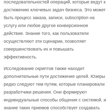
последовательностей операций, которые ведут к
достижению ключевых задач бизнеса. Это может
быть процесс заказа, записи, subscription на
услугу или любое другое конверсионное
действие. Знание того, как пользователи
осуществляют эти сценарии, позволяет
совершенствовать их и повышать
эффективность.
Исследование скриптов также находит
дополнительные пути достижения целей. Юзеры
редко следуют тем путям, которые планировали
разработчики решения. Они формируют
индивидуальные способы общения с системой, и
знание таких приемов способствует создавать