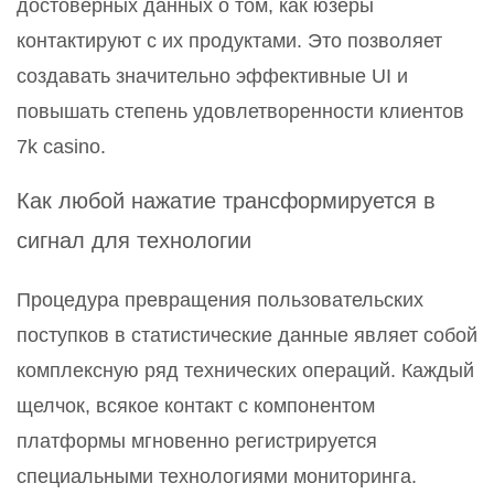
достоверных данных о том, как юзеры
контактируют с их продуктами. Это позволяет
создавать значительно эффективные UI и
повышать степень удовлетворенности клиентов
7k casino.
Как любой нажатие трансформируется в
сигнал для технологии
Процедура превращения пользовательских
поступков в статистические данные являет собой
комплексную ряд технических операций. Каждый
щелчок, всякое контакт с компонентом
платформы мгновенно регистрируется
специальными технологиями мониторинга.