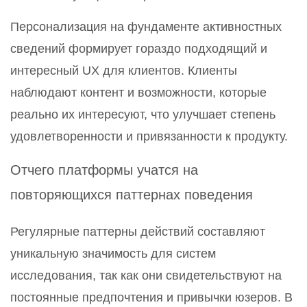
Персонализация на фундаменте активностных
сведений формирует гораздо подходящий и
интересный UX для клиентов. Клиенты
наблюдают контент и возможности, которые
реально их интересуют, что улучшает степень
удовлетворенности и привязанности к продукту.
Отчего платформы учатся на
повторяющихся паттернах поведения
Регулярные паттерны действий составляют
уникальную значимость для систем
исследования, так как они свидетельствуют на
постоянные предпочтения и привычки юзеров. В