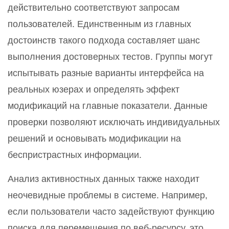
действительно соответствуют запросам
пользователей. Единственным из главных
достоинств такого подхода составляет шанс
выполнения достоверных тестов. Группы могут
испытывать разные варианты интерфейса на
реальных юзерах и определять эффект
модификаций на главные показатели. Данные
проверки позволяют исключать индивидуальных
решений и основывать модификации на
беспристрастных информации.
Анализ активностных данных также находит
неочевидные проблемы в системе. Например,
если пользователи часто задействуют функцию
поиска для перемещения по веб-ресурсу, это