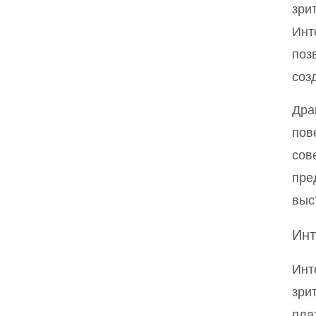
зри
Инт
поз
соз
Дра
пов
сов
пре
выс
Инт
Инт
зри
пла