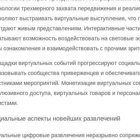
нологии трехмерного захвата передвижения и реали
воляют выстраивать виртуальные выступления, что п
отдают живым представлениям. Интерактивные част
атывают возможность воздействовать на световые э
ы ознакомления и взаимодействовать с прочими зрит
щадки виртуальных событий прогрессируют социаль
азовывать сообщества приверженцев и обеспечивать
стниками мероприятий. Монетизация виртуальных с
клюзивного доступа, виртуальных товаров и персона
истами.
иальные аспекты новейших развлечений
уальные цифровые развлечения неразрывно сопряж