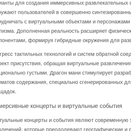
ианты для создания иммерсивных развлекательных 
ружают пользователей в совершенно синтезированны
рудничать с виртуальными объектами и персонажами
лизма. Дополненная реальность расширяет физичес
понентами, формируя гибридные окружения для раз
гресс тактильных технологий и систем обратной со
ект присутствия, обращая виртуальные развлечени
ционально густыми. Драгон мани стимулирует разра
матов содержания, специально сгенерированных д
щадок.
ерсивные концерты и виртуальные события
туальные концерты и события являют современную 
влечений, которые преодолевают географические и 