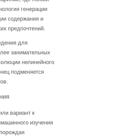
нология генерации
ции содержания и
их предпочтений.
едения для
олее занимательных
эволюции нелинейного
онец подменяется
ов.
ния
ли вариант к
 машинного изучения
 порождая