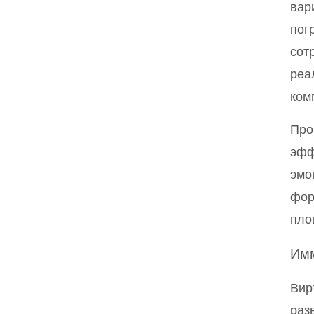
вар
пог
сот
реа
ком
Про
эфф
эмо
фор
пло
Имм
Вир
раз