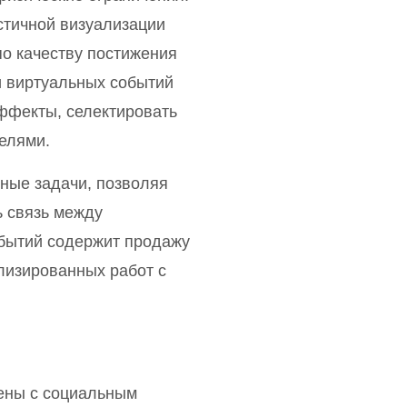
стичной визуализации
о качеству постижения
и виртуальных событий
ффекты, селектировать
елями.
ные задачи, позволяя
 связь между
обытий содержит продажу
лизированных работ с
ены с социальным