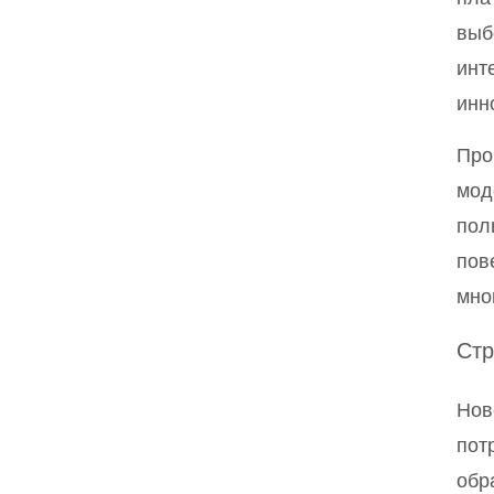
выб
инт
инн
Про
мод
пол
пов
мно
Стр
Нов
пот
обр