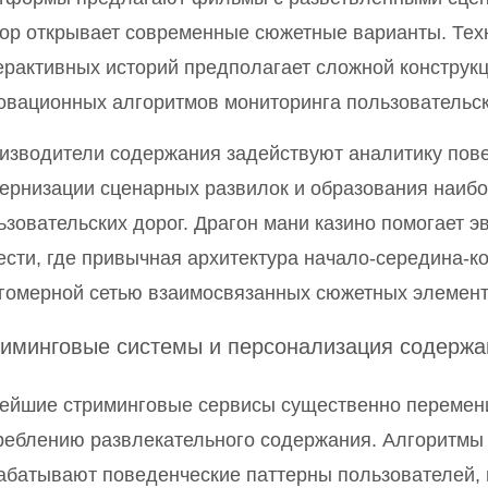
ор открывает современные сюжетные варианты. Тех
ерактивных историй предполагает сложной конструк
овационных алгоритмов мониторинга пользовательск
изводители содержания задействуют аналитику пов
ернизации сценарных развилок и образования наиб
ьзовательских дорог. Драгон мани казино помогает 
ести, где привычная архитектура начало-середина-к
гомерной сетью взаимосвязанных сюжетных элемент
иминговые системы и персонализация содержа
ейшие стриминговые сервисы существенно перемени
реблению развлекательного содержания. Алгоритмы
абатывают поведенческие паттерны пользователей,