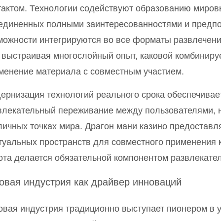
тактом. Технологии содействуют образованию миров
единенных полными заинтересованностями и предп
можности интегрируются во все форматы развлечени
, выстраивая многослойный опыт, каковой комбинир
менение материала с совместным участием.
ернизация технологий реального срока обеспечивае
влекательный переживание между пользователями, 
личных точках мира. Драгон мани казино предостав
туальных пространств для совместного применения к
ота делается обязательной компонентом развлекател
овая индустрия как драйвер инноваций
овая индустрия традиционно выступает пионером в у