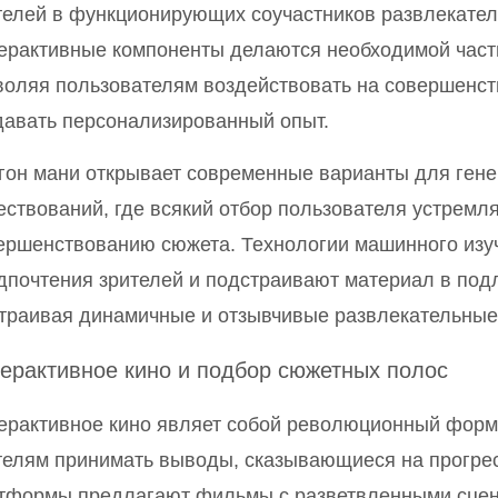
телей в функционирующих соучастников развлекател
ерактивные компоненты делаются необходимой част
воляя пользователям воздействовать на совершенст
давать персонализированный опыт.
гон мани открывает современные варианты для ген
ествований, где всякий отбор пользователя устремл
ершенствованию сюжета. Технологии машинного изу
дпочтения зрителей и подстраивают материал в под
траивая динамичные и отзывчивые развлекательные
ерактивное кино и подбор сюжетных полос
ерактивное кино являет собой революционный форма
телям принимать выводы, сказывающиеся на прогре
тформы предлагают фильмы с разветвленными сцен