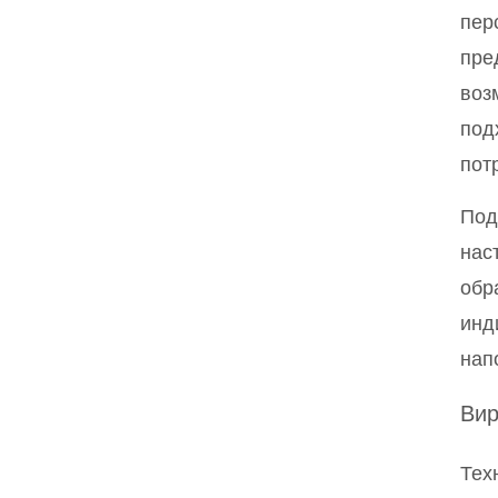
пер
пре
воз
под
пот
Под
нас
обр
инд
нап
Вир
Тех