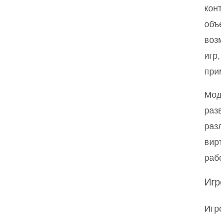
кон
объ
воз
игр
при
Мод
раз
раз
вир
раб
Игр
Игр