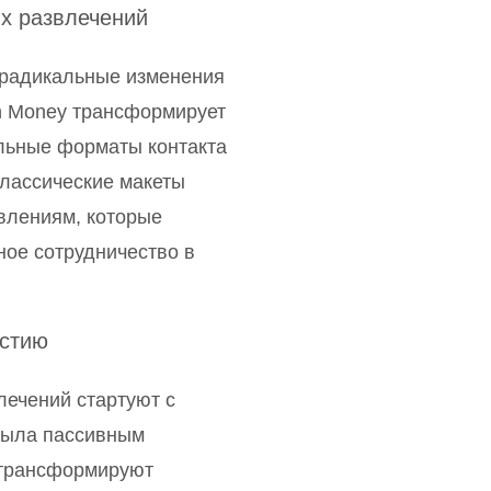
х развлечений
 радикальные изменения
n Money трансформирует
льные форматы контакта
лассические макеты
влениям, которые
ное сотрудничество в
астию
ечений стартуют с
была пассивным
 трансформируют