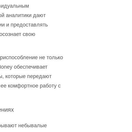
ивидуальным
ой аналитики дают
ии и предоставлять
осознает свою
риспособление не только
Money обеспечивает
ы, которые передают
ее комфортное работу с
ениях
крывают небывалые