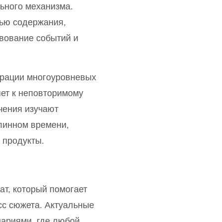
ьного механизма.
ью содержания,
вование событий и
ерации многоуровневых
яет к неповторимому
чения изучают
линном времени,
 продукты.
т, который помогает
сс сюжета. Актуальные
ариями, где любой