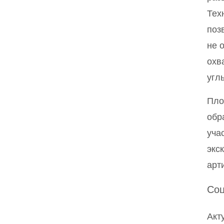
Тех
поз
не 
охв
угл
Пло
обр
уча
экс
арт
Соц
Акт