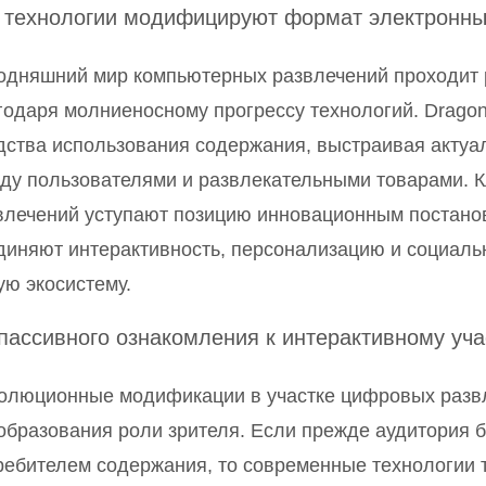
 технологии модифицируют формат электронны
одняшний мир компьютерных развлечений проходит
годаря молниеносному прогрессу технологий. Drago
дства использования содержания, выстраивая актуа
ду пользователями и развлекательными товарами. К
влечений уступают позицию инновационным постано
диняют интерактивность, персонализацию и социаль
ую экосистему.
пассивного ознакомления к интерактивному уч
олюционные модификации в участке цифровых развл
образования роли зрителя. Если прежде аудитория 
ребителем содержания, то современные технологии