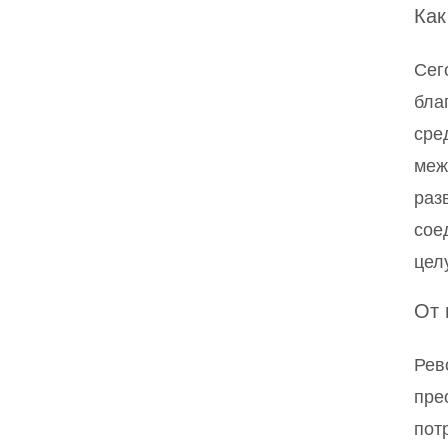
Как
Сег
бла
сре
меж
раз
сое
цел
От 
Рев
пре
пот