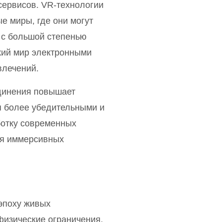
сервисов. VR-технологии
е миры, где они могут
 с большой степенью
кий мир электронными
влечений.
единения повышает
я более убедительными и
ботку современных
ля иммерсивных
эпоху живых
физические ограничения.