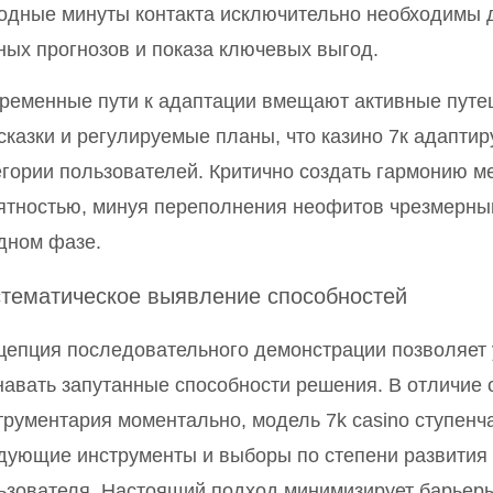
одные минуты контакта исключительно необходимы
ных прогнозов и показа ключевых выгод.
ременные пути к адаптации вмещают активные путе
сказки и регулируемые планы, что казино 7к адапти
егории пользователей. Критично создать гармонию м
ятностью, минуя переполнения неофитов чрезмерны
дном фазе.
тематическое выявление способностей
цепция последовательного демонстрации позволяет 
навать запутанные способности решения. В отличие о
трументария моментально, модель 7k casino ступенч
дующие инструменты и выборы по степени развития
ьзователя. Настоящий подход минимизирует барьеры