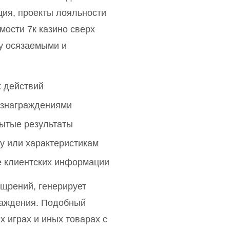
ия, проекты лояльности
ости 7к казино сверх
у осязаемыми и
 действий
ознаграждениями
рытые результаты
у или характеристикам
е клиентских информации
ощрений, генерирует
раждения. Подобный
х играх и иных товарах с