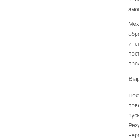
эмо
Мех
обр
инс
пос
про
Выр
Пос
пов
пус
Рез
нер