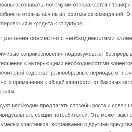
званы осознавать, почему им отображается специфич
собность отражаться на алгоритмы рекомендаций. Э
улирования и кредита к структуре.
т решения совместно с необходимостями клиен
ойчивые соприкосновения подразумевают беспрерыв
тношении с мутирующими необходимостями клиенто
ребителей содержат разнообразные периоды: от нач
тного применения к общей занятости, от базовых зап
аниям.
дукт необходим предлагать способы роста и соверш
ивидуального секции потребителей. Это может закл
 умелых участников, встраивания с другими средств