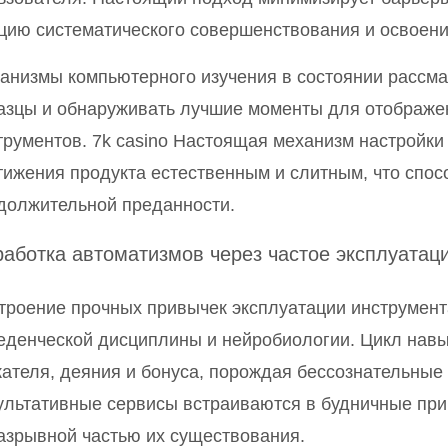
цию систематического совершенствования и освоени
анизмы компьютерного изучения в состоянии рассм
азцы и обнаруживать лучшие моменты для отображе
трументов. 7k casino Настоящая механизм настройки
тижения продукта естественным и слитным, что спос
должительной преданности.
аботка автоматизмов через частое эксплуатац
троение прочных привычек эксплуатации инструмент
еденческой дисциплины и нейробиологии. Цикл навы
кателя, деяния и бонуса, порождая бессознательные
ультативные сервисы встраиваются в будничные при
азрывной частью их существования.