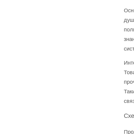
Осн
душ
пол
зна
сис
Инт
Тов
про
Так
свя
Схе
Про