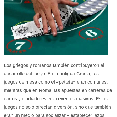
Los griegos y romanos también contribuyeron al
desarrollo del juego. En la antigua Grecia, los
juegos de mesa como el «petteia» eran comunes,
mientras que en Roma, las apuestas en carreras de
carros y gladiadores eran eventos masivos. Estos
juegos no solo ofrecían diversión, sino que también
eran un medio para socializar y establecer lazos