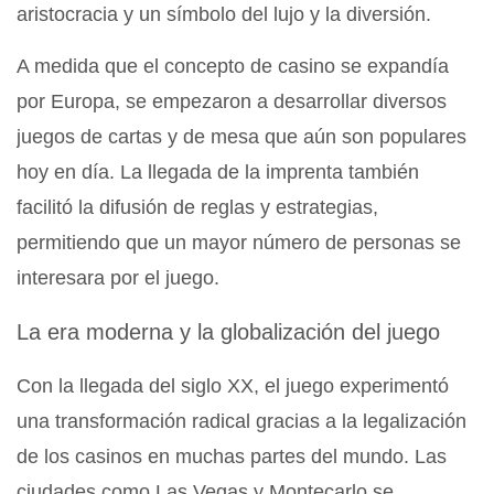
aristocracia y un símbolo del lujo y la diversión.
A medida que el concepto de casino se expandía
por Europa, se empezaron a desarrollar diversos
juegos de cartas y de mesa que aún son populares
hoy en día. La llegada de la imprenta también
facilitó la difusión de reglas y estrategias,
permitiendo que un mayor número de personas se
interesara por el juego.
La era moderna y la globalización del juego
Con la llegada del siglo XX, el juego experimentó
una transformación radical gracias a la legalización
de los casinos en muchas partes del mundo. Las
ciudades como Las Vegas y Montecarlo se