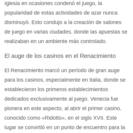
Iglesia en ocasiones condenó el juego, la
popularidad de estas actividades de azar nunca
disminuyó. Esto condujo a la creación de salones
de juego en varias ciudades, donde las apuestas se
realizaban en un ambiente más controlado.
El auge de los casinos en el Renacimiento
El Renacimiento marcó un período de gran auge
para los casinos, especialmente en Italia, donde se
establecieron los primeros establecimientos
dedicados exclusivamente al juego. Venecia fue
pionera en este aspecto, al abrir el primer casino,
conocido como «Ridotto», en el siglo XVII. Este
lugar se convirtió en un punto de encuentro para la