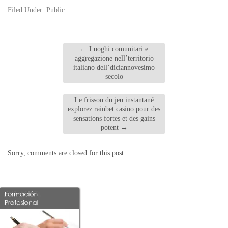
Filed Under:
Public
←
Luoghi comunitari e
aggregazione nell’territorio
italiano dell’diciannovesimo
secolo
Le frisson du jeu instantané
explorez rainbet casino pour des
sensations fortes et des gains
potent
→
Sorry, comments are closed for this post.