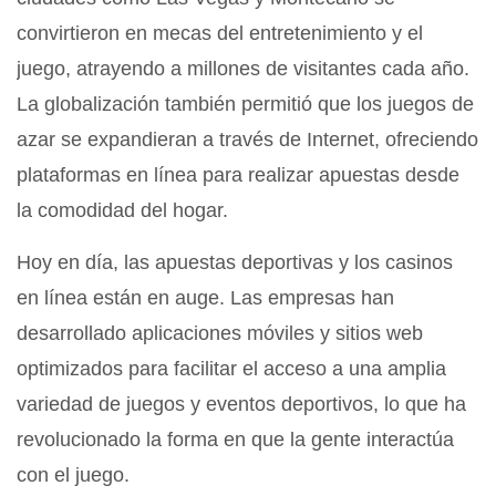
convirtieron en mecas del entretenimiento y el
juego, atrayendo a millones de visitantes cada año.
La globalización también permitió que los juegos de
azar se expandieran a través de Internet, ofreciendo
plataformas en línea para realizar apuestas desde
la comodidad del hogar.
Hoy en día, las apuestas deportivas y los casinos
en línea están en auge. Las empresas han
desarrollado aplicaciones móviles y sitios web
optimizados para facilitar el acceso a una amplia
variedad de juegos y eventos deportivos, lo que ha
revolucionado la forma en que la gente interactúa
con el juego.