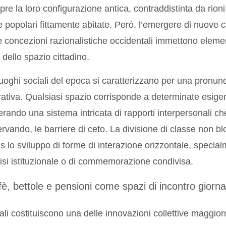
re la loro configurazione antica, contraddistinta da rioni n
 popolari fittamente abitate. Però, l’emergere di nuove ca
e concezioni razionalistiche occidentali immettono elemen
 dello spazio cittadino.
luoghi sociali del epoca si caratterizzano per una pronun
ativa. Qualsiasi spazio corrisponde a determinate esige
rando una sistema intricata di rapporti interpersonali ch
rvando, le barriere di ceto. La divisione di classe non bl
 lo sviluppo di forme di interazione orizzontale, specia
risi istituzionale o di commemorazione condivisa.
fè, bettole e pensioni come spazi di incontro giorna
cali costituiscono una delle innovazioni collettive maggior