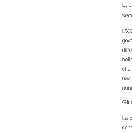
Luog
sec
L’XI
gove
diff
nell
che 
nazi
riun
Gli 
La c
cont