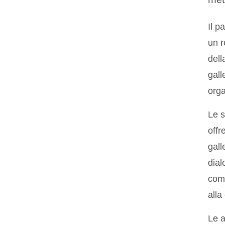
Il p
un r
dell
gall
orga
Le s
offr
gall
dial
comu
alla
Le a