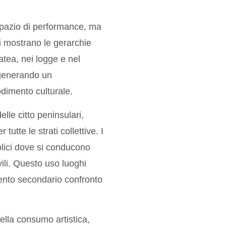
spazio di performance, ma
i mostrano le gerarchie
atea, nei logge e nel
 generando un
odimento culturale.
lle citto peninsulari,
utte le strati collettive. I
blici dove si conducono
ivili. Questo uso luoghi
vento secondario confronto
lla consumo artistica,