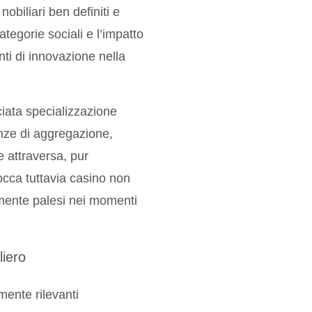
obiliari ben definiti e
tegorie sociali e l’impatto
ti di innovazione nella
ciata specializzazione
nze di aggregazione,
e attraversa, pur
occa tuttavia casino non
lmente palesi nei momenti
liero
mente rilevanti