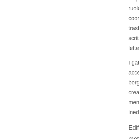
ruol
coor
tras
scri
lett
I ga
acce
borg
crea
meno
ined
Edi
met