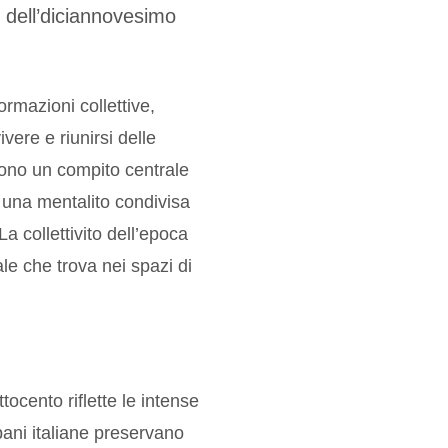
o dell’diciannovesimo
rmazioni collettive,
ere e riunirsi delle
umono un compito centrale
i una mentalito condivisa
 La collettivito dell’epoca
le che trova nei spazi di
tocento riflette le intense
ani italiane preservano