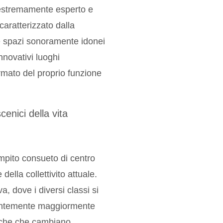
 estremamente esperto e
caratterizzato dalla
e spazi sonoramente idonei
nnovativi luoghi
ormato del proprio funzione
cenici della vita
ompito consueto di centro
della collettivito attuale.
, dove i diversi classi si
tantemente maggiormente
liche che cambiano