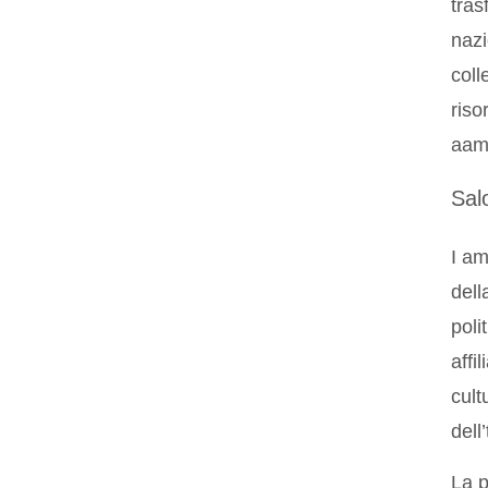
tras
nazi
coll
riso
aam
Salo
I am
dell
poli
affi
cult
dell
La p