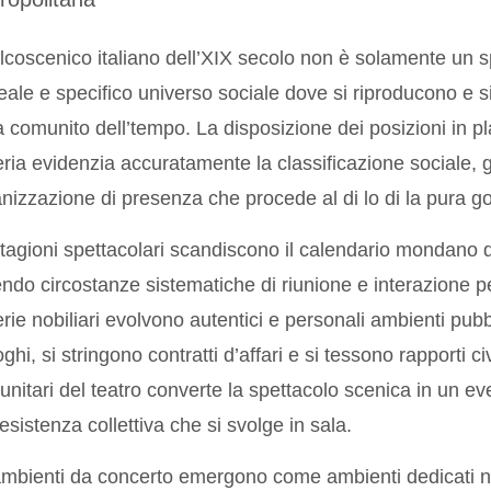
alcoscenico italiano dell’XIX secolo non è solamente un 
eale e specifico universo sociale dove si riproducono e s
a comunito dell’tempo. La disposizione dei posizioni in pl
eria evidenzia accuratamente la classificazione sociale,
nizzazione di presenza che procede al di lo di la pura g
tagioni spettacolari scandiscono il calendario mondano de
endo circostanze sistematiche di riunione e interazione per t
erie nobiliari evolvono autentici e personali ambienti pub
oghi, si stringono contratti d’affari e si tessono rapporti c
nitari del teatro converte la spettacolo scenica in un e
 esistenza collettiva che si svolge in sala.
mbienti da concerto emergono come ambienti dedicati ne