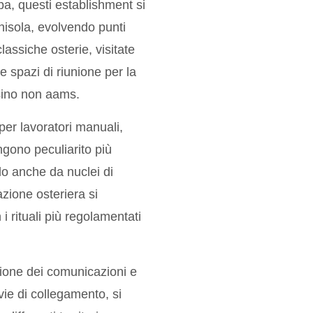
opa, questi establishment si
nisola, evolvendo punti
classiche osterie, visitate
 spazi di riunione per la
asino non aams.
per lavoratori manuali,
ngono peculiarito più
o anche da nuclei di
zione osteriera si
i rituali più regolamentati
ione dei comunicazioni e
vie di collegamento, si