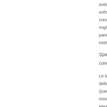
sodd
sofi
cres
migl
part
intel
Spaz
con
Le l
dell
Ques
mos
eleg