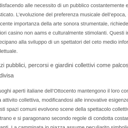
isfacendo alle necessito di un pubblico costantemente
sticato. L’evoluzione del preferenza musicale dell’epoca, 
cente importanza della arte sonora strumentale, richied
iori casino non aams e culturalmente stimolanti. Questi i
ecipano alla sviluppo di un spettatori del ceto medio inf
lettuale.
i pubblici, percorsi e giardini collettivi come palcos
divisa
uoghi aperti italiane dell’Ottocento mantengono il loro c
a attivito collettiva, modificandosi alle innovative esigenze 
ti spazi comuni evolvono scene della spettacolo collettiva
trano e si paragonano secondo regole di condotta cos
anti. La camminata in piazza assume peculiarito simbo