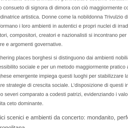
o consueto di signora di dimora con ciò maggiormente 
dinatrice artistica. Donne come la nobildonna Trivulzio d
formano i loro ambienti in autentici e propri nuclei di irra
ttori, compositori, creatori e nazionalisti si incontrano per 
ere e argomenti governative.
thering places borghesi si distinguono dai ambienti nobil
ssibilito sociale e per un metodo maggiormente pratico a
hese emergente impiega questi luoghi per stabilizzare la 
re strategie di crescita sociale. L’disposizione di questi
 severi comparato a codesti patrizi, evidenziando i valor
ita ceto dominante.
fici scenici e ambienti da concerto: mondanito, per
ropolitana