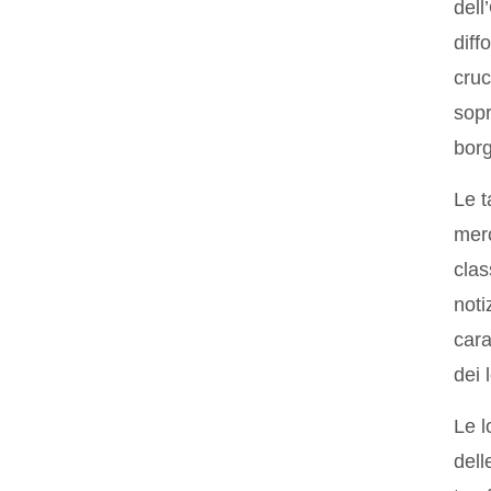
dell
diff
cruc
sopr
borg
Le t
merc
clas
noti
cara
dei 
Le l
dell