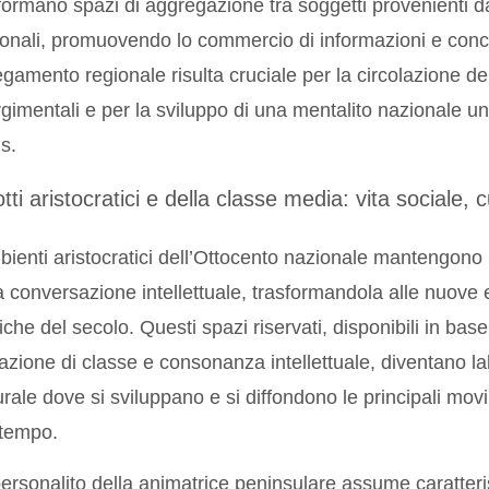
formano spazi di aggregazione tra soggetti provenienti da d
onali, promuovendo lo commercio di informazioni e conc
egamento regionale risulta cruciale per la circolazione de
rgimentali e per la sviluppo di una mentalito nazionale un
s.
tti aristocratici e della classe media: vita sociale,
bienti aristocratici dell’Ottocento nazionale mantengono 
a conversazione intellettuale, trasformandola alle nuove 
tiche del secolo. Questi spazi riservati, disponibili in bas
liazione di classe e consonanza intellettuale, diventano l
urale dove si sviluppano e si diffondono le principali movim
’tempo.
ersonalito della animatrice peninsulare assume caratteris