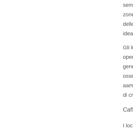
semp
zone
dell
idea
Gli 
oper
gene
osse
aams
di c
Caf
I lo