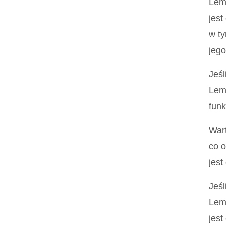
Lemo
jest
w ty
jego
Jeśl
Lemo
funk
War
co 
jest
Jeśl
Lemo
jest