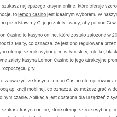
i szukasz najlepszego kasyna online, które oferuje szerok
mocje, to
lemon casino
jest idealnym wyborem. W naszy
no przedstawimy Ci jego zalety i wady, aby pomoć Ci w
n Casino to kasyno online, które zostało założone w 20
odzi z Malty, co oznacza, że jest ono regulowane przez
no oferuje szeroki wybór gier, w tym sloty, ruletke, black
ne zalety kasyna Lemon Casino to jego atrakcyjne pro
 rozpoczęciu gry.
o zauważyć, że kasyno Lemon Casino oferuje również m
cą aplikacji mobilnej, co oznacza, że możesz grać w d
lnym czasie. Aplikacja jest dostępna dla urządzeń z sy
i szukasz kasyna online, które oferuje szeroki wybór gier