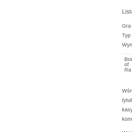
Lis
Gra
Typ 
Wym
Bo
of
Ra
Wśró
tytu
kasy
komp