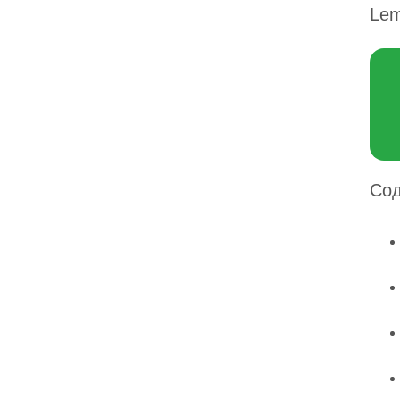
Lem
Со