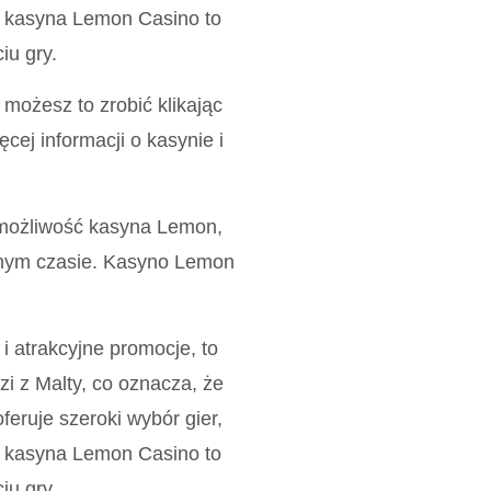
ety kasyna Lemon Casino to
iu gry.
możesz to zrobić klikając
cej informacji o kasynie i
 możliwość kasyna Lemon,
lnym czasie. Kasyno Lemon
 i atrakcyjne promocje, to
i z Malty, co oznacza, że
eruje szeroki wybór gier,
ety kasyna Lemon Casino to
iu gry.