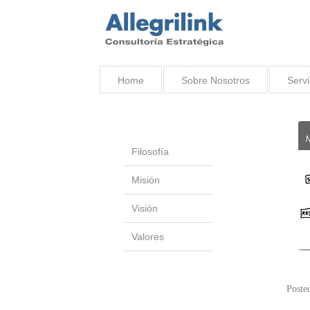
Home
Sobre Nosotros
Servi
Filosofía
Misión
Visión
Valores
Poste