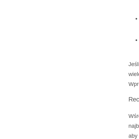
Jeśl
wiel
Wpro
Rec
Wśró
najb
aby 