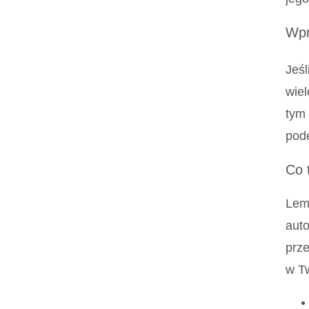
Wpr
Jeśl
wiel
tym
pode
Co 
Lemo
auto
prze
w T