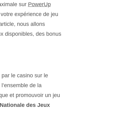
aximale sur
PowerUp
 votre expérience de jeu
rticle, nous allons
ux disponibles, des bonus
par le casino sur le
 l’ensemble de la
sque et promouvoir un jeu
 Nationale des Jeux