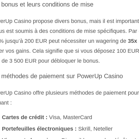
 bonus et leurs conditions de mise
rUp Casino propose divers bonus, mais il est importan
s est soumis à des conditions de mise spécifiques. Pa
% jusqu’à 200 EUR peut nécessiter un wagering de
35x
rer vos gains. Cela signifie que si vous déposez 100 EUR
l de 3 500 EUR pour débloquer le bonus.
 méthodes de paiement sur PowerUp Casino
rUp Casino offre plusieurs méthodes de paiement pour fa
uant :
Cartes de crédit :
Visa, MasterCard
Portefeuilles électroniques :
Skrill, Neteller