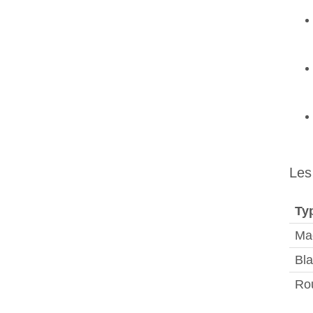
Les 
Ty
Ma
Bla
Rou