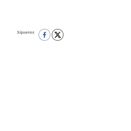
Síguenos