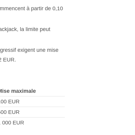
mmencent à partir de 0,10
ckjack, la limite peut
gressif exigent une mise
 2 EUR.
Mise maximale
100 EUR
500 EUR
1 000 EUR