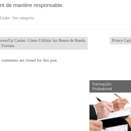
nt de manière responsable.
 Under:
Sin categoría
owerUp Casino: Cómo Utilizar los Bonos de Rueda
Prince Cas
a Fortuna
 comments are closed for this post.