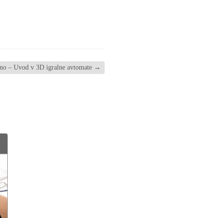
ino – Uvod v 3D igralne avtomate
→