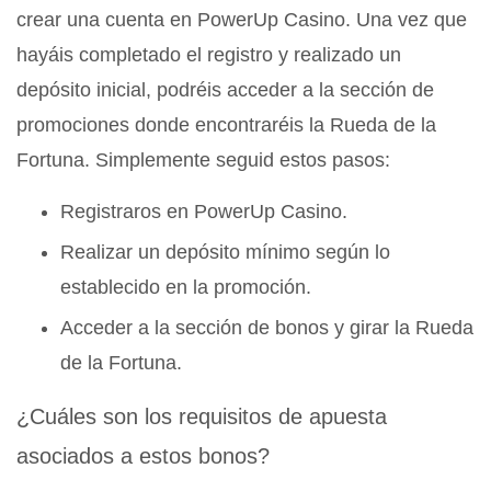
crear una cuenta en PowerUp Casino. Una vez que
hayáis completado el registro y realizado un
depósito inicial, podréis acceder a la sección de
promociones donde encontraréis la Rueda de la
Fortuna. Simplemente seguid estos pasos:
Registraros en PowerUp Casino.
Realizar un depósito mínimo según lo
establecido en la promoción.
Acceder a la sección de bonos y girar la Rueda
de la Fortuna.
¿Cuáles son los requisitos de apuesta
asociados a estos bonos?