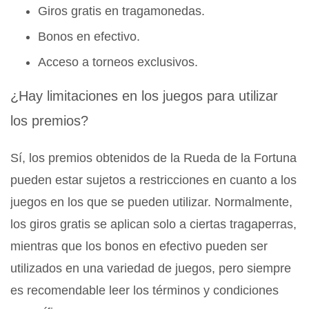
Giros gratis en tragamonedas.
Bonos en efectivo.
Acceso a torneos exclusivos.
¿Hay limitaciones en los juegos para utilizar
los premios?
Sí, los premios obtenidos de la Rueda de la Fortuna
pueden estar sujetos a restricciones en cuanto a los
juegos en los que se pueden utilizar. Normalmente,
los giros gratis se aplican solo a ciertas tragaperras,
mientras que los bonos en efectivo pueden ser
utilizados en una variedad de juegos, pero siempre
es recomendable leer los términos y condiciones