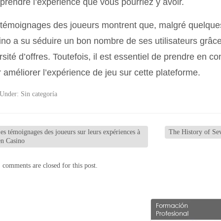
rendre l’expérience que vous pourriez y avoir.
témoignages des joueurs montrent que, malgré quelque
no a su séduire un bon nombre de ses utilisateurs grâce 
rsité d’offres. Toutefois, il est essentiel de prendre en co
 améliorer l’expérience de jeu sur cette plateforme.
 Under:
Sin categoría
s témoignages des joueurs sur leurs expériences à
The History of S
n Casino
 comments are closed for this post.