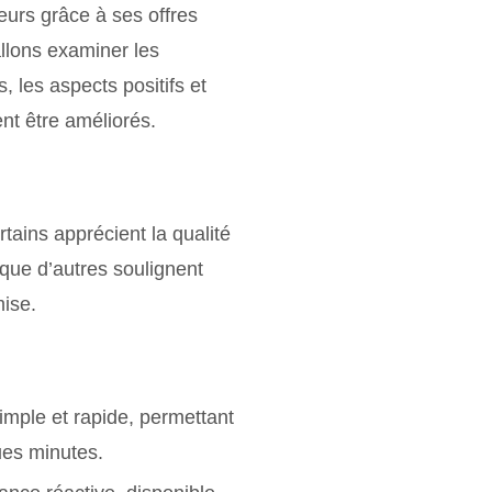
urs grâce à ses offres
allons examiner les
les aspects positifs et
ent être améliorés.
tains apprécient la qualité
que d’autres soulignent
mise.
imple et rapide, permettant
es minutes.