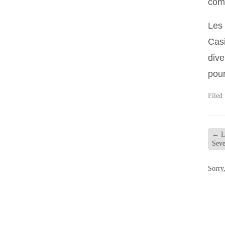
comp
Les 
Casi
dive
pour
Filed
←
Le
Seve
Sorry,