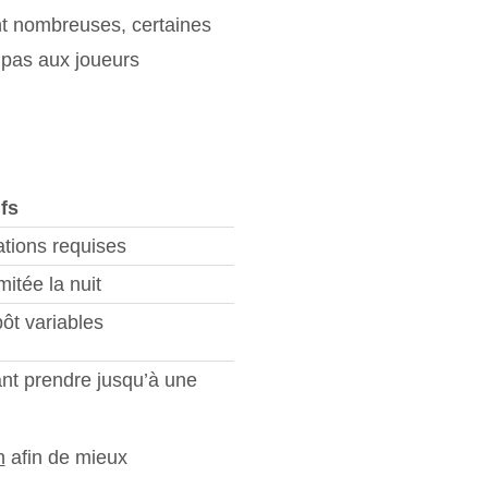
nt nombreuses, certaines
 pas aux joueurs
fs
ations requises
mitée la nuit
ôt variables
ant prendre jusqu’à une
n
afin de mieux