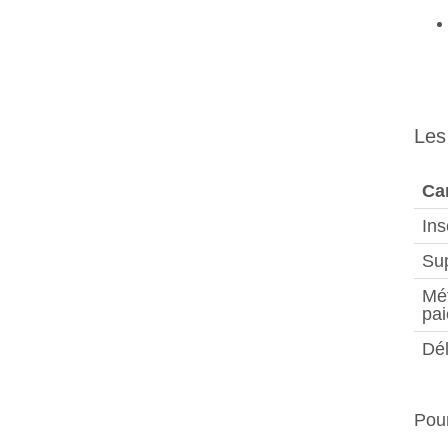
Les
Car
Ins
Sup
Mé
pa
Dél
Pour