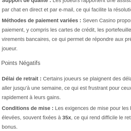
Support de qualité :
Les joueurs rapportent une assist
par chat en direct et par e-mail, ce qui facilite la résol
Méthodes de paiement variées :
Seven Casino propos
paiement, y compris les cartes de crédit, les portefeuill
virements bancaires, ce qui permet de répondre aux p
joueur.
 Points Négatifs
Délai de retrait :
Certains joueurs se plaignent des déla
aller jusqu’à une semaine, ce qui est frustrant pour ceu
rapidement à leurs gains.
Conditions de mise :
Les exigences de mise pour les 
élevées, souvent fixées à
35x
, ce qui rend difficile le r
bonus.