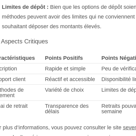
Limites de dépôt :
Bien que les options de dépôt soie
méthodes peuvent avoir des limites qui ne conviennent
souhaitant déposer des montants élevés.
 Aspects Critiques
actéristiques
Points Positifs
Points Négati
cription
Rapide et simple
Peu de vérific
port client
Réactif et accessible
Disponibilité li
thodes de
Variété de choix
Limites de dép
iement
ai de retrait
Transparence des
Retraits pouv
délais
semaine
 plus d’informations, vous pouvez consulter le site
seve