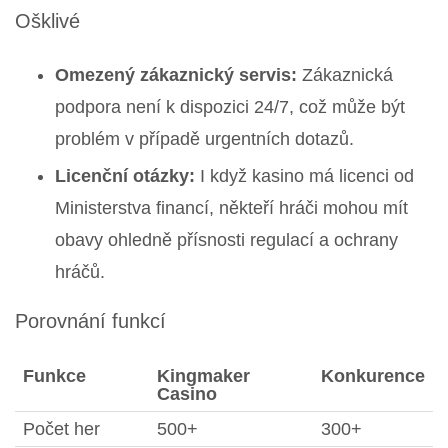
Ošklivé
Omezený zákaznický servis:
Zákaznická
podpora není k dispozici 24/7, což může být
problém v případě urgentních dotazů.
Licenční otázky:
I když kasino má licenci od
Ministerstva financí, někteří hráči mohou mít
obavy ohledně přísnosti regulací a ochrany
hráčů.
Porovnání funkcí
Funkce
Kingmaker
Konkurence
Casino
Počet her
500+
300+