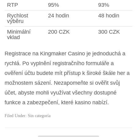
RTP
95%
93%
Rychlost
24 hodin
48 hodin
výběru
Minimální
200 CZK
300 CZK
vklad
Registrace na Kingmaker Casino je jednoduchá a
rychlá. Po vyplnění registračního formuláře a
ověření účtu budete mít přístup k široké škále her a
možnostem sázení. Nezapomeňte si ověřit svůj
účet, abyste mohli využívat všechny dostupné
funkce a zabezpečení, které kasino nabízí.
Filed Under:
Sin categoría