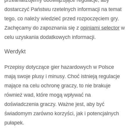
przeanalizujemy obowiązujące regulacje, aby
dostarczyć Państwu rzetelnych informacji na temat
tego, co należy wiedzieć przed rozpoczęciem gry.
Zachęcamy do zapoznania się z
opiniami selector
w
celu uzyskania dodatkowych informacji.
Werdykt
Przepisy dotyczące gier hazardowych w Polsce
mają swoje plusy i minusy. Choć istnieją regulacje
mające na celu ochronę graczy, to nie brakuje
również wad, które mogą wpływać na
doświadczenia graczy. Ważne jest, aby być
świadomym zarówno korzyści, jak i potencjalnych
pułapek.