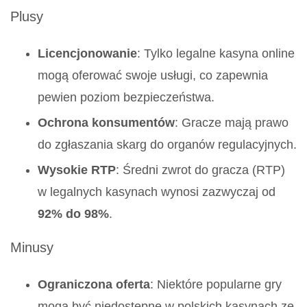
Plusy
Licencjonowanie
: Tylko legalne kasyna online
mogą oferować swoje usługi, co zapewnia
pewien poziom bezpieczeństwa.
Ochrona konsumentów
: Gracze mają prawo
do zgłaszania skarg do organów regulacyjnych.
Wysokie RTP
: Średni zwrot do gracza (RTP)
w legalnych kasynach wynosi zazwyczaj od
92% do 98%
.
Minusy
Ograniczona oferta
: Niektóre popularne gry
mogą być niedostępne w polskich kasynach ze