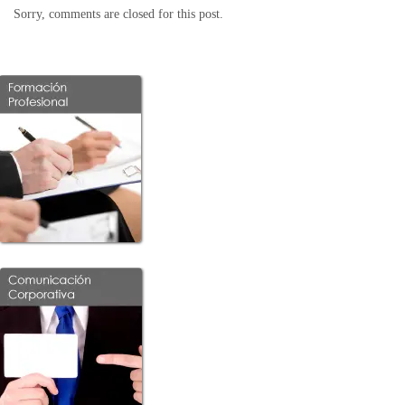
Sorry, comments are closed for this post.