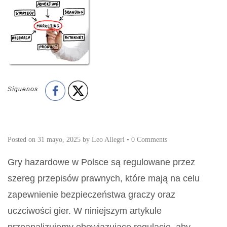
Síguenos
Posted on
31 mayo, 2025
by
Leo Allegri
•
0 Comments
Gry hazardowe w Polsce są regulowane przez
szereg przepisów prawnych, które mają na celu
zapewnienie bezpieczeństwa graczy oraz
uczciwości gier. W niniejszym artykule