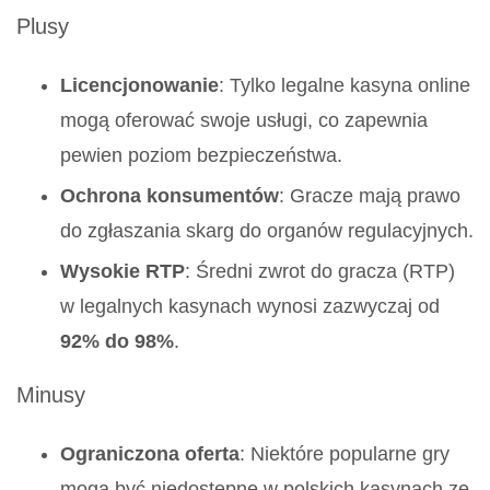
Plusy
Licencjonowanie
: Tylko legalne kasyna online
mogą oferować swoje usługi, co zapewnia
pewien poziom bezpieczeństwa.
Ochrona konsumentów
: Gracze mają prawo
do zgłaszania skarg do organów regulacyjnych.
Wysokie RTP
: Średni zwrot do gracza (RTP)
w legalnych kasynach wynosi zazwyczaj od
92% do 98%
.
Minusy
Ograniczona oferta
: Niektóre popularne gry
mogą być niedostępne w polskich kasynach ze