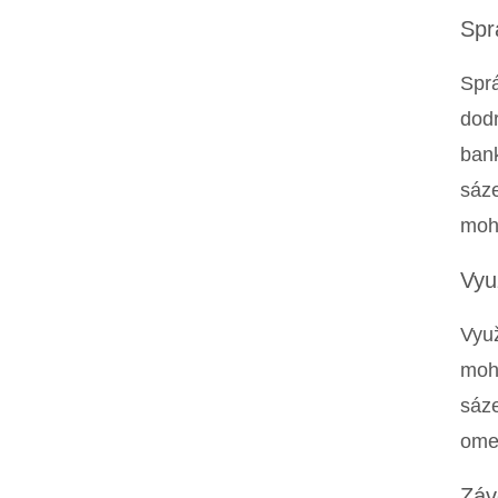
Spr
Sprá
dodr
bank
sáze
moho
Vyu
Využ
moho
sáze
omez
Záv