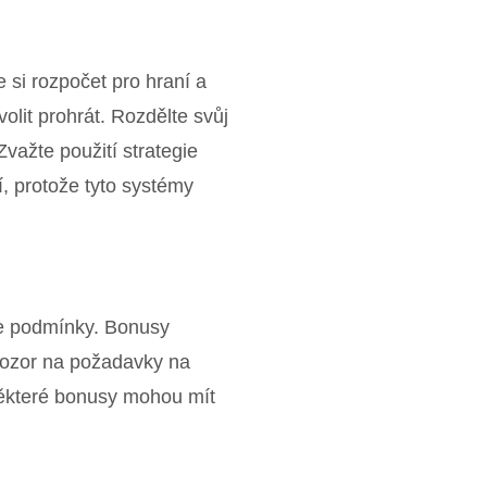
 si rozpočet pro hraní a
olit prohrát. Rozdělte svůj
važte použití strategie
í, protože tyto systémy
te podmínky. Bonusy
 pozor na požadavky na
 Některé bonusy mohou mít