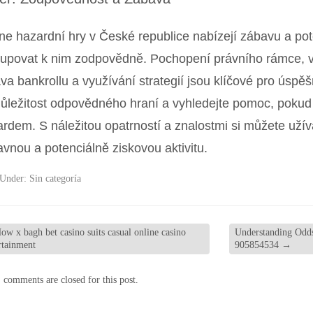
ne hazardní hry v České republice nabízejí zábavu a poten
tupovat k nim zodpovědně. Pochopení právního rámce, v
va bankrollu a využívání strategií jsou klíčové pro úsp
ůležitost odpovědného hraní a vyhledejte pomoc, pokud 
rdem. S náležitou opatrností a znalostmi si můžete užíva
vnou a potenciálně ziskovou aktivitu.
 Under:
Sin categoría
w x bagh bet casino suits casual online casino
Understanding Odds
rtainment
905854534
→
 comments are closed for this post.