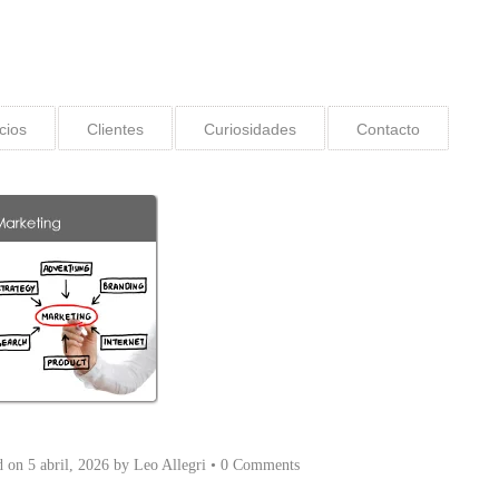
cios
Clientes
Curiosidades
Contacto
d on
5 abril, 2026
by
Leo Allegri
•
0 Comments