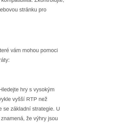
kompatibilita. Zkontrolujte,
webovou stránku pro
e, které vám mohou pomoci
áty:
 Hledejte hry s vysokým
bvykle vyšší RTP než
e se základní strategie. U
ž znamená, že výhry jsou