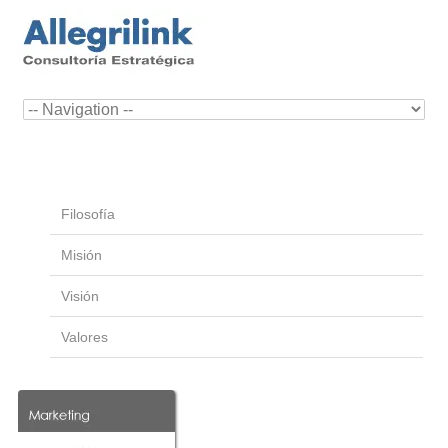
Filosofía
Misión
Visión
Valores