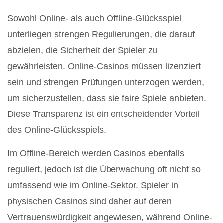
Sowohl Online- als auch Offline-Glücksspiel
unterliegen strengen Regulierungen, die darauf
abzielen, die Sicherheit der Spieler zu
gewährleisten. Online-Casinos müssen lizenziert
sein und strengen Prüfungen unterzogen werden,
um sicherzustellen, dass sie faire Spiele anbieten.
Diese Transparenz ist ein entscheidender Vorteil
des Online-Glücksspiels.
Im Offline-Bereich werden Casinos ebenfalls
reguliert, jedoch ist die Überwachung oft nicht so
umfassend wie im Online-Sektor. Spieler in
physischen Casinos sind daher auf deren
Vertrauenswürdigkeit angewiesen, während Online-