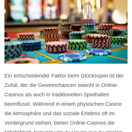
Ein entscheidender Faktor beim Glücksspiel ist der
Zufall, der die Gewinnchancen sowohl in Online-
Casinos als auch in traditionellen Spielhallen
beeinflusst. Während in einem physischen Casino
die Atmosphäre und das soziale Erlebnis oft im
Vordergrund stehen, bieten Online-Casinos die