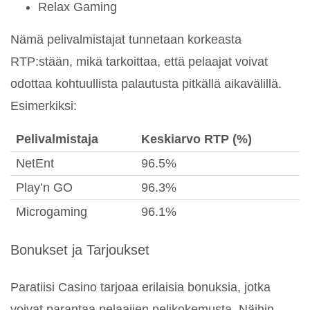
Relax Gaming
Nämä pelivalmistajat tunnetaan korkeasta
RTP:stään, mikä tarkoittaa, että pelaajat voivat
odottaa kohtuullista palautusta pitkällä aikavälillä.
Esimerkiksi:
Pelivalmistaja
Keskiarvo RTP (%)
NetEnt
96.5%
Play’n GO
96.3%
Microgaming
96.1%
Bonukset ja Tarjoukset
Paratiisi Casino tarjoaa erilaisia bonuksia, jotka
voivat parantaa pelaajien pelikokemusta. Näihin