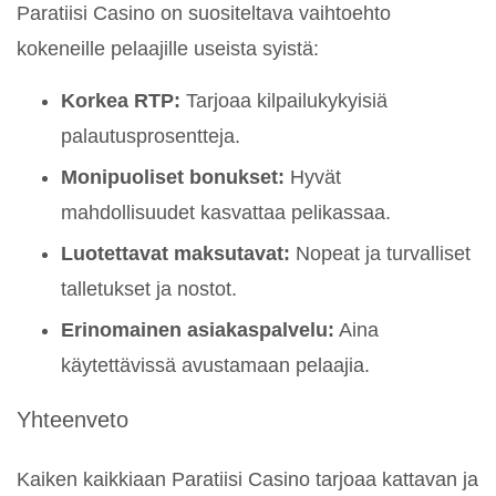
Paratiisi Casino on suositeltava vaihtoehto
kokeneille pelaajille useista syistä:
Korkea RTP:
Tarjoaa kilpailukykyisiä
palautusprosentteja.
Monipuoliset bonukset:
Hyvät
mahdollisuudet kasvattaa pelikassaa.
Luotettavat maksutavat:
Nopeat ja turvalliset
talletukset ja nostot.
Erinomainen asiakaspalvelu:
Aina
käytettävissä avustamaan pelaajia.
Yhteenveto
Kaiken kaikkiaan Paratiisi Casino tarjoaa kattavan ja