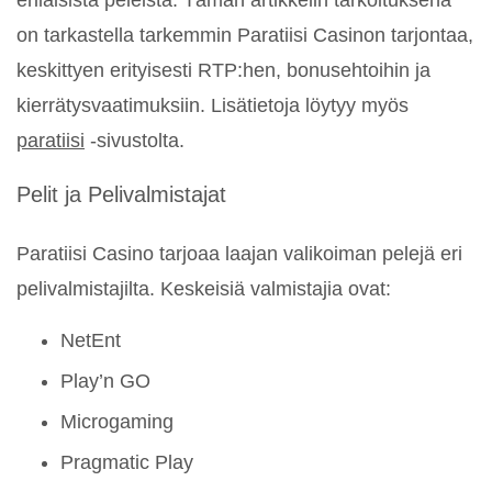
erilaisista peleistä. Tämän artikkelin tarkoituksena
on tarkastella tarkemmin Paratiisi Casinon tarjontaa,
keskittyen erityisesti RTP:hen, bonusehtoihin ja
kierrätysvaatimuksiin. Lisätietoja löytyy myös
paratiisi
-sivustolta.
Pelit ja Pelivalmistajat
Paratiisi Casino tarjoaa laajan valikoiman pelejä eri
pelivalmistajilta. Keskeisiä valmistajia ovat:
NetEnt
Play’n GO
Microgaming
Pragmatic Play