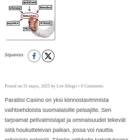
Síguenos
Posted on
31 mayo, 2025
by
Leo Allegri
•
0 Comments
Paratiisi Casino on yksi kiinnostavimmista
vaihtoehdoista suomalaisille pelaajille. Sen
tarjoamat pelivalmistajat ja ominaisuudet tekevät
siitä houkuttelevan paikan, jossa voi nauttia