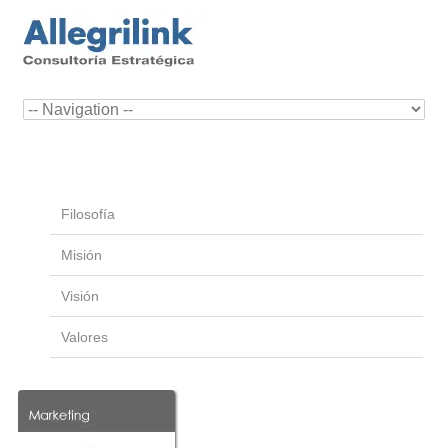
Filosofía
Misión
Visión
Valores