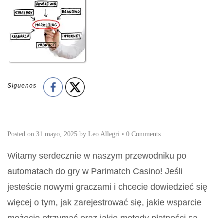
Síguenos
Posted on
31 mayo, 2025
by
Leo Allegri
•
0 Comments
Witamy serdecznie w naszym przewodniku po
automatach do gry w Parimatch Casino! Jeśli
jesteście nowymi graczami i chcecie dowiedzieć się
więcej o tym, jak zarejestrować się, jakie wsparcie