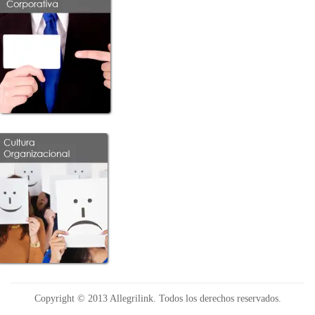
Copyright © 2013 Allegrilink. Todos los derechos reservados.