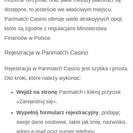
możecie otrzymać oraz jakie metody płatności są
dostępne, to jesteście we właściwym miejscu.
Parimatch Casino oferuje wiele atrakcyjnych opcji,
które są zgodne z regulacjami Ministerstwa
Finansów w Polsce.
Rejestracja w Parimatch Casino
Rejestracja w Parimatch Casino jest szybka i prosta.
Oto kroki, które należy wykonać:
Wejdź na stronę
Parimatch i kliknij przycisk
«Zarejestruj się».
Wypełnij formularz rejestracyjny
, podając
swoje dane osobowe, takie jak imię, nazwisko,
adres e-mail oraz numer telefonu.