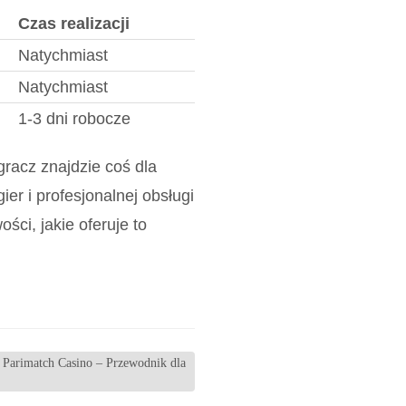
Czas realizacji
Natychmiast
Natychmiast
1-3 dni robocze
racz znajdzie coś dla
ier i profesjonalnej obsługi
ści, jakie oferuje to
Parimatch Casino – Przewodnik dla