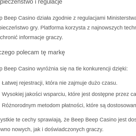
pieczeństwo i regulacje
 Beep Casino działa zgodnie z regulacjami Ministerstw
ieczeństwo gry. Platforma korzysta z najnowszych techn
chronić informacje graczy.
czego polecam tę markę
 Beep Casino wyróżnia się na tle konkurencji dzięki:
Łatwej rejestracji, która nie zajmuje dużo czasu.
Wysokiej jakości wsparciu, które jest dostępne przez c
Różnorodnym metodom płatności, które są dostosowane
stkie te cechy sprawiają, że Beep Beep Casino jest d
wno nowych, jak i doświadczonych graczy.