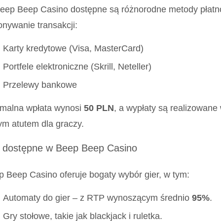
ep Beep Casino dostępne są różnorodne metody płatnoś
nywanie transakcji:
Karty kredytowe (Visa, MasterCard)
Portfele elektroniczne (Skrill, Neteller)
Przelewy bankowe
imalna wpłata wynosi
50 PLN
, a wypłaty są realizowane 
m atutem dla graczy.
 dostępne w Beep Beep Casino
 Beep Casino oferuje bogaty wybór gier, w tym:
Automaty do gier – z RTP wynoszącym średnio
95%
.
Gry stołowe, takie jak blackjack i ruletka.