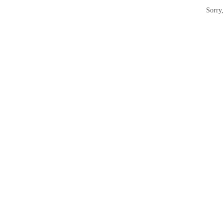
Sorry,