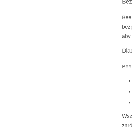
Bez
Beep
bezp
aby 
Dla
Beep
Wszy
zaró