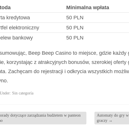
toda
Minimalna wpłata
ta kredytowa
50 PLN
tfel elektroniczny
50 PLN
zelew bankowy
50 PLN
umowując, Beep Beep Casino to miejsce, gdzie każdy g
ie, korzystając z atrakcyjnych bonusów, szerokiej oferty g
nta. Zachęcam do rejestracji i odkrycia wszystkich możliwo
yno.
 Under:
Sin categoría
rady dotyczące zarządzania budżetem w panteon
Automaty do gry w 
no
graczy
→