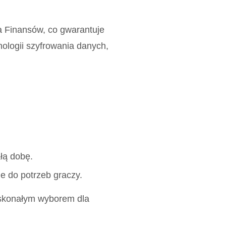
a Finansów, co gwarantuje
ologii szyfrowania danych,
ałą dobę.
 do potrzeb graczy.
oskonałym wyborem dla