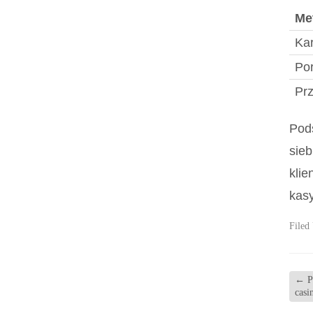
Me
Kar
Por
Pr
Pods
sieb
klie
kas
Filed
←
Po
casi