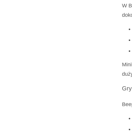
W Be
doko
Min
duży
Gry
Beep