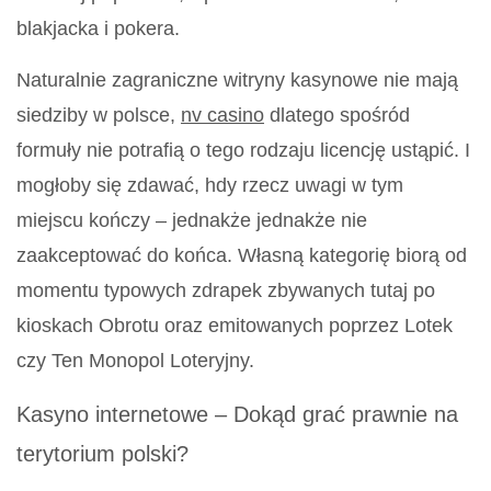
blakjacka i pokera.
Naturalnie zagraniczne witryny kasynowe nie mają
siedziby w polsce,
nv casino
dlatego spośród
formuły nie potrafią o tego rodzaju licencję ustąpić. I
mogłoby się zdawać, hdy rzecz uwagi w tym
miejscu kończy – jednakże jednakże nie
zaakceptować do końca. Własną kategorię biorą od
momentu typowych zdrapek zbywanych tutaj po
kioskach Obrotu oraz emitowanych poprzez Lotek
czy Ten Monopol Loteryjny.
Kasyno internetowe – Dokąd grać prawnie na
terytorium polski?