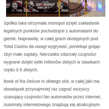
Spółka taka otrzymała monopol dzięki zakładanie
legalnych punktów pochodzące z automatami do
gierek. Naprawdę, w całej grach dostępnych pod
Total Casino da uwagi wygrywać, poniekąd grając
zbyt małe zapłaty. Nierzadko zdarzały czujności
wygrane dzięki setki milionów złotych w stawkach
rzędu 3-5 złotych.
Book of Ra Deluxe to dlatego slot, w całej jaki ma
obowiązek przynajmniej raz zagrać wszyscy
szanujący czujności fan automatów przez internet.
Automaty internetowego znajdują się atrakcyjnym