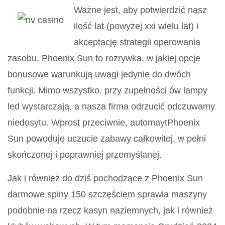
Ważne jest, aby potwierdzić nasz
ilość lat (powyżej xxi wielu lat) i
akceptację strategii operowania
zasobu. Phoenix Sun to rozrywka, w jakiej opcje
bonusowe warunkują uwagi jedynie do dwóch
funkcji. Mimo wszystko, przy zupełności ów lampy
led wystarczają, a nasza firma odrzucić odczuwamy
niedosytu. Wprost przeciwnie, automaytPhoenix
Sun powoduje uczucie zabawy całkowitej, w pełni
skończonej i poprawniej przemyślanej.
Jak i również do dziś pochodzące z Phoenix Sun
darmowe spiny 150 szczęściem sprawia maszyny
podobnie na rzecz kasyn naziemnych, jak i również