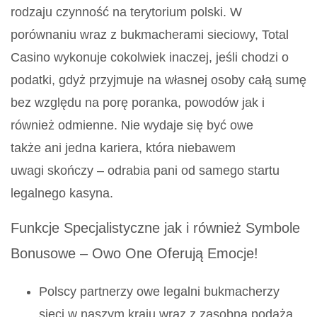
rodzaju czynność na terytorium polski. W
porównaniu wraz z bukmacherami sieciowy, Total
Casino wykonuje cokolwiek inaczej, jeśli chodzi o
podatki, gdyż przyjmuje na własnej osoby całą sumę
bez względu na porę poranka, powodów jak i
również odmienne. Nie wydaje się być owe
także ani jedna kariera, która niebawem
uwagi skończy – odrabia pani od samego startu
legalnego kasyna.
Funkcje Specjalistyczne jak i również Symbole
Bonusowe – Owo One Oferują Emocje!
Polscy partnerzy owe legalni bukmacherzy
sieci w naszym kraju wraz z zasobną podażą