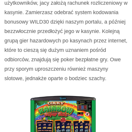
użytkowników, jacy założą rachunek rozliczeniowy w
kasynie. Zamierzasz odebrać system kodowania
bonusowy WILD30 dzięki naszym portalu, a później
bezzwłocznie przedłożyć jego w kasynie. Kolejną
grupą gier hazardowych po kasynach przez internet,
które to cieszą się dużym uznaniem pośród
odbiorców, znajdują się poker bezpłatne gry. Owe
przy sporym uproszczeniu również maszyny
slotowe, jednakże oparte o bodziec szachy.