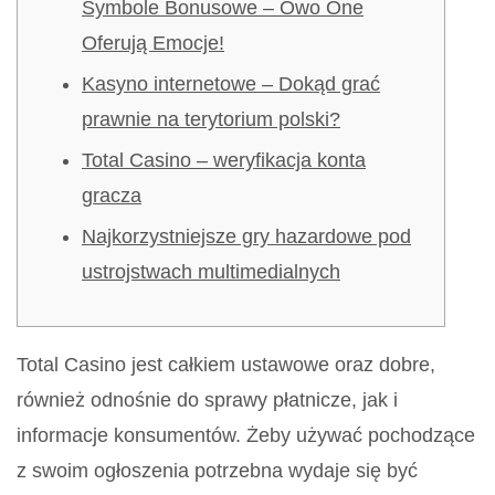
Symbole Bonusowe – Owo One
Oferują Emocje!
Kasyno internetowe – Dokąd grać
prawnie na terytorium polski?
Total Casino – weryfikacja konta
gracza
Najkorzystniejsze gry hazardowe pod
ustrojstwach multimedialnych
Total Casino jest całkiem ustawowe oraz dobre,
również odnośnie do sprawy płatnicze, jak i
informacje konsumentów. Żeby używać pochodzące
z swoim ogłoszenia potrzebna wydaje się być