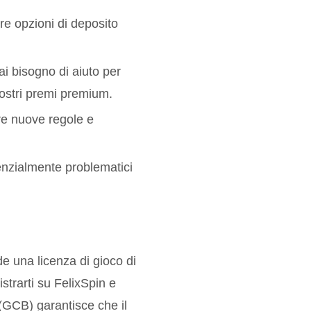
re opzioni di deposito
ai bisogno di aiuto per
nostri premi premium.
re nuove regole e
enzialmente problematici
de una licenza di gioco di
strarti su FelixSpin e
(GCB) garantisce che il