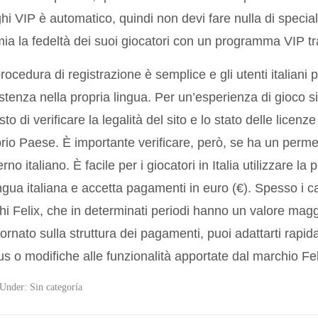
hi VIP è automatico, quindi non devi fare nulla di speciale
ia la fedeltà dei suoi giocatori con un programma VIP t
rocedura di registrazione è semplice e gli utenti italiani
stenza nella propria lingua. Per un’esperienza di gioco si
sto di verificare la legalità del sito e lo stato delle licenze
rio Paese. È importante verificare, però, se ha un perme
rno italiano. È facile per i giocatori in Italia utilizzare l
ingua italiana e accetta pagamenti in euro (€). Spesso i c
hi Felix, che in determinati periodi hanno un valore ma
ornato sulla struttura dei pagamenti, puoi adattarti rapi
s o modifiche alle funzionalità apportate dal marchio Fel
 Under:
Sin categoría