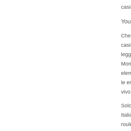
casi
You
Che 
casi
legg
Mono
elem
le e
vivo
Solo
Ital
roul