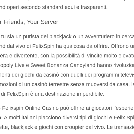
nò operi secondo standard equi e trasparenti.
r Friends, Your Server
tu sia un purista del blackjack o un avventuriero in cerca
nò dal vivo di FelixSpin ha qualcosa da offrire. Offrono 
era e divertente, con la possibilità di vincite molto eleva
poly Live e Sweet Bonanza Candyland hanno rivoluzion
enti dei giochi da casinò con quelli dei programmi televi
mozioni di un casinò terrestre senza muoversi da casa, l
 di FelixSpin è una destinazione imperdibile.
 Felixspin Online Casino può offrire ai giocatori l’esperie
ia. A molti italiani piacciono diversi tipi di giochi e Felix 
ette, blackjack e giochi con croupier dal vivo. Le transaz