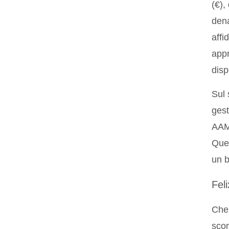
(€),
dena
affi
appr
disp
Sul 
gest
AAM
Ques
un b
Fel
Che 
scom