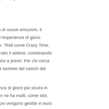
 di nuove emozioni, il
un’esperienza di gioco
te. Titoli come Crazy Time,
ato il settore, combinando
sivi a premi. Per chi cerca
a sezione del casinò dal
nza di gioco più sicura in
Spin ne ha molti, come slot,
ioni vengono gestite in euro