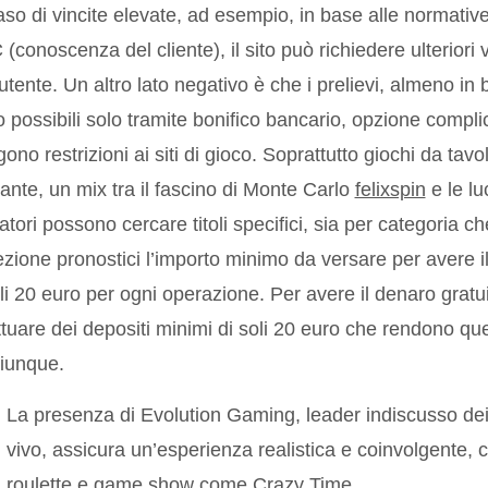
aso di vincite elevate, ad esempio, in base alle normative
(conoscenza del cliente), il sito può richiedere ulteriori v
’utente. Un altro lato negativo è che i prelievi, almeno in 
 possibili solo tramite bonifico bancario, opzione compl
ono restrizioni ai siti di gioco. Soprattutto giochi da ta
ante, un mix tra il fascino di Monte Carlo
felixspin
e le lu
atori possono cercare titoli specifici, sia per categoria c
ezione pronostici l’importo minimo da versare per avere i
li 20 euro per ogni operazione. Per avere il denaro gratu
ttuare dei depositi minimi di soli 20 euro che rendono qu
iunque.
La presenza di Evolution Gaming, leader indiscusso dei
vivo, assicura un’esperienza realistica e coinvolgente, c
roulette e game show come Crazy Time.