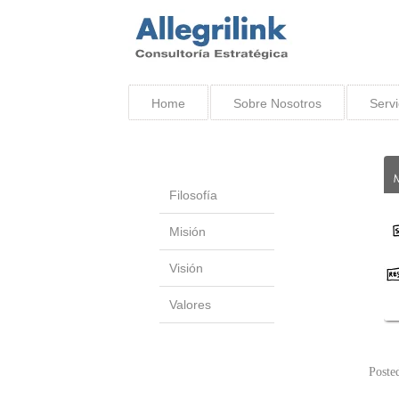
Home
Sobre Nosotros
Servi
Filosofía
Misión
Visión
Valores
Poste