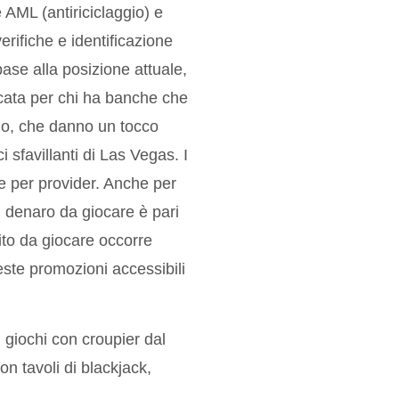
 AML (antiriciclaggio) e
erifiche e identificazione
base alla posizione attuale,
icata per chi ha banche che
volo, che danno un tocco
ci sfavillanti di Las Vegas. I
he per provider. Anche per
l denaro da giocare è pari
ito da giocare occorre
este promozioni accessibili
 giochi con croupier dal
on tavoli di blackjack,