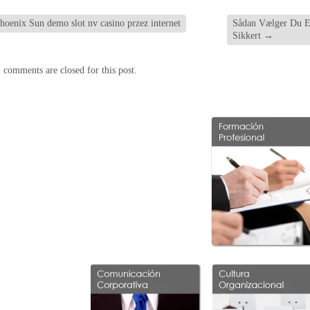
oenix Sun demo slot nv casino przez internet
Sådan Vælger Du E
Sikkert
→
 comments are closed for this post.