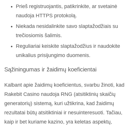
Prieš registruojantis, patikrinkite, ar svetainė
naudoja HTTPS protokolą.
Niekada nesidalinkite savo slaptažodžiais su
trečiosiomis šalimis.
Reguliariai keiskite slaptažodžius ir naudokite
unikalius prisijungimo duomenis.
Sąžiningumas ir žaidimų koeficientai
Kalbant apie žaidimų koeficientus, svarbu žinoti, kad
Rakebit Casino naudoja RNG (atsitiktinių skaičių
generatorių) sistemą, kuri užtikrina, kad žaidimų
rezultatai būtų atsitiktiniai ir nesuinteresuoti. Tačiau,
kaip ir bet kuriame kazino, yra keletas aspektų,