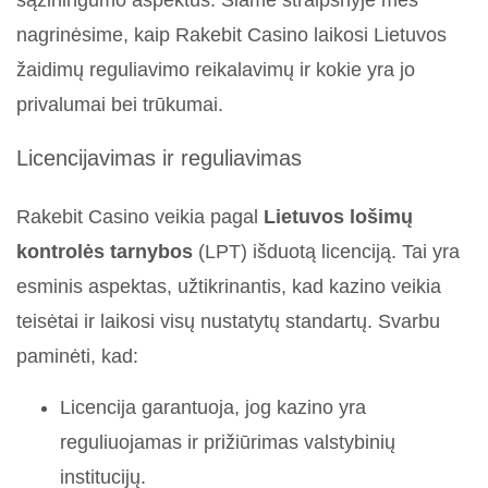
sąžiningumo aspektus. Šiame straipsnyje mes
nagrinėsime, kaip Rakebit Casino laikosi Lietuvos
žaidimų reguliavimo reikalavimų ir kokie yra jo
privalumai bei trūkumai.
Licencijavimas ir reguliavimas
Rakebit Casino veikia pagal
Lietuvos lošimų
kontrolės tarnybos
(LPT) išduotą licenciją. Tai yra
esminis aspektas, užtikrinantis, kad kazino veikia
teisėtai ir laikosi visų nustatytų standartų. Svarbu
paminėti, kad:
Licencija garantuoja, jog kazino yra
reguliuojamas ir prižiūrimas valstybinių
institucijų.