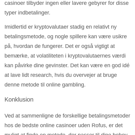
casinoer tilbyder ingen eller lavere gebyrer for disse
typer indbetalinger.
Imidlertid er kryptovalutaer stadig en relativt ny
betalingsmetode, og nogle spillere kan være usikre
på, hvordan de fungerer. Det er også vigtigt at
bemærke, at volatiliteten i kryptovalutaernes værdi
kan påvirke dine gevinster. Det kan være en god idé
at lave lidt research, hvis du overvejer at bruge
denne metode til online gambling.
Konklusion
Ved at sammenligne de forskellige betalingsmetoder
hos de bedste online casinoer uden Rofus, er det