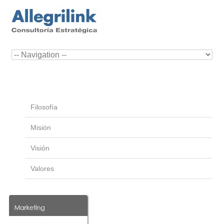
Filosofía
Misión
Visión
Valores