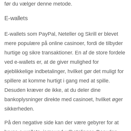
før du vælger denne metode.
E-wallets
E-wallets som PayPal, Neteller og Skrill er blevet
mere populære på online casinoer, fordi de tilbyder
hurtige og sikre transaktioner. En af de store fordele
ved e-wallets er, at de giver mulighed for
øjeblikkelige indbetalinger, hvilket gør det muligt for
spillere at komme hurtigt i gang med at spille.
Desuden kræver de ikke, at du deler dine
bankoplysninger direkte med casinoet, hvilket øger
sikkerheden.
På den negative side kan der være gebyrer for at