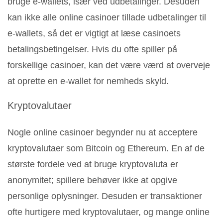
bruge e-wallets, især ved udbetalinger. Desuden
kan ikke alle online casinoer tillade udbetalinger til
e-wallets, så det er vigtigt at læse casinoets
betalingsbetingelser. Hvis du ofte spiller på
forskellige casinoer, kan det være værd at overveje
at oprette en e-wallet for nemheds skyld.
Kryptovalutaer
Nogle online casinoer begynder nu at acceptere
kryptovalutaer som Bitcoin og Ethereum. En af de
største fordele ved at bruge kryptovaluta er
anonymitet; spillere behøver ikke at opgive
personlige oplysninger. Desuden er transaktioner
ofte hurtigere med kryptovalutaer, og mange online