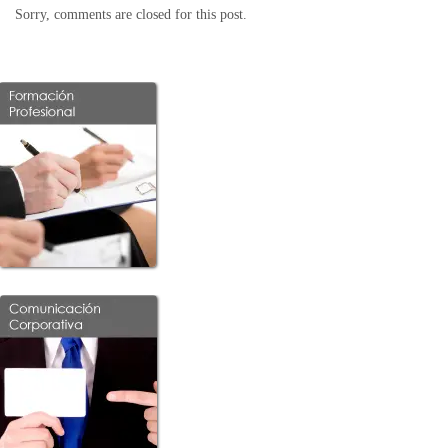
Sorry, comments are closed for this post.