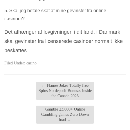
5. Skal jeg betale skat af mine gevinster fra online
casinoer?
Det afhænger af lovgivningen i dit land; i Danmark
skal gevinster fra licenserede casinoer normalt ikke
beskattes.
Filed Under:
casino
←
Flames Joker Totally free
Spins No deposit Bonuses inside
the Canada 2026
Gamble 23,000+ Online
Gambling games Zero Down
load
→