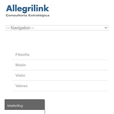
Filosofía
Misión
Visión
Valores