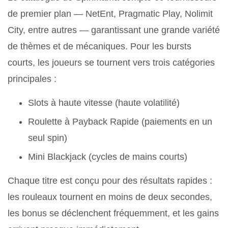
de premier plan — NetEnt, Pragmatic Play, Nolimit
City, entre autres — garantissant une grande variété
de thèmes et de mécaniques. Pour les bursts
courts, les joueurs se tournent vers trois catégories
principales :
Slots à haute vitesse (haute volatilité)
Roulette à Payback Rapide (paiements en un
seul spin)
Mini Blackjack (cycles de mains courts)
Chaque titre est conçu pour des résultats rapides :
les rouleaux tournent en moins de deux secondes,
les bonus se déclenchent fréquemment, et les gains