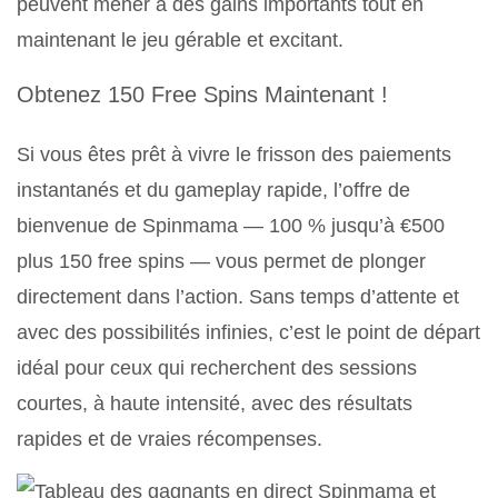
peuvent mener à des gains importants tout en
maintenant le jeu gérable et excitant.
Obtenez 150 Free Spins Maintenant !
Si vous êtes prêt à vivre le frisson des paiements
instantanés et du gameplay rapide, l’offre de
bienvenue de Spinmama — 100 % jusqu’à €500
plus 150 free spins — vous permet de plonger
directement dans l’action. Sans temps d’attente et
avec des possibilités infinies, c’est le point de départ
idéal pour ceux qui recherchent des sessions
courtes, à haute intensité, avec des résultats
rapides et de vraies récompenses.