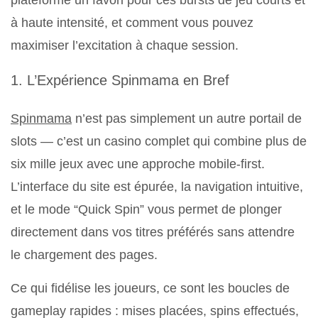
plateforme un favori pour ces bursts de jeu courts et
à haute intensité, et comment vous pouvez
maximiser l’excitation à chaque session.
1. L’Expérience Spinmama en Bref
Spinmama
n’est pas simplement un autre portail de
slots — c’est un casino complet qui combine plus de
six mille jeux avec une approche mobile-first.
L’interface du site est épurée, la navigation intuitive,
et le mode “Quick Spin” vous permet de plonger
directement dans vos titres préférés sans attendre
le chargement des pages.
Ce qui fidélise les joueurs, ce sont les boucles de
gameplay rapides : mises placées, spins effectués,