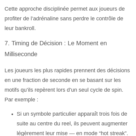
Cette approche disciplinée permet aux joueurs de
profiter de l’adrénaline sans perdre le contrôle de
leur bankroll.
7. Timing de Décision : Le Moment en
Milliseconde
Les joueurs les plus rapides prennent des décisions
en une fraction de seconde en se basant sur les
motifs qu’ils repèrent lors d’un seul cycle de spin.
Par exemple :
Si un symbole particulier apparaît trois fois de
suite au centre du reel, ils peuvent augmenter
légèrement leur mise — en mode “hot streak”.