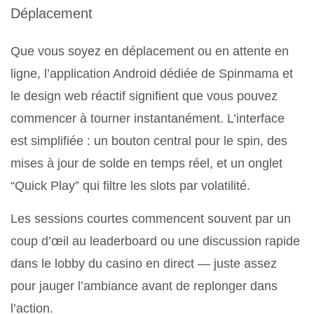
Déplacement
Que vous soyez en déplacement ou en attente en
ligne, l’application Android dédiée de Spinmama et
le design web réactif signifient que vous pouvez
commencer à tourner instantanément. L’interface
est simplifiée : un bouton central pour le spin, des
mises à jour de solde en temps réel, et un onglet
“Quick Play” qui filtre les slots par volatilité.
Les sessions courtes commencent souvent par un
coup d’œil au leaderboard ou une discussion rapide
dans le lobby du casino en direct — juste assez
pour jauger l’ambiance avant de replonger dans
l’action.