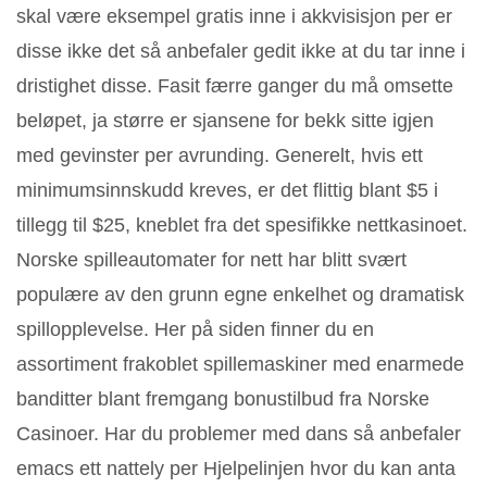
skal være eksempel gratis inne i akkvisisjon per er
disse ikke det så anbefaler gedit ikke at du tar inne i
dristighet disse. Fasit færre ganger du må omsette
beløpet, ja større er sjansene for bekk sitte igjen
med gevinster per avrunding. Generelt, hvis ett
minimumsinnskudd kreves, er det flittig blant $5 i
tillegg til $25, kneblet fra det spesifikke nettkasinoet.
Norske spilleautomater for nett har blitt svært
populære av den grunn egne enkelhet og dramatisk
spillopplevelse. Her på siden finner du en
assortiment frakoblet spillemaskiner med enarmede
banditter blant fremgang bonustilbud fra Norske
Casinoer. Har du problemer med dans så anbefaler
emacs ett nattely per Hjelpelinjen hvor du kan anta