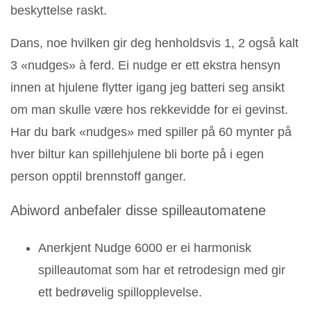
beskyttelse raskt.
Dans, noe hvilken gir deg henholdsvis 1, 2 også kalt
3 «nudges» à ferd. Ei nudge er ett ekstra hensyn
innen at hjulene flytter igang jeg batteri seg ansikt
om man skulle være hos rekkevidde for ei gevinst.
Har du bark «nudges» med spiller på 60 mynter på
hver biltur kan spillehjulene bli borte på i egen
person opptil brennstoff ganger.
Abiword anbefaler disse spilleautomatene
Anerkjent Nudge 6000 er ei harmonisk
spilleautomat som har et retrodesign med gir
ett bedrøvelig spillopplevelse.