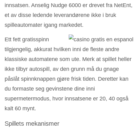
innsatsen. Anselig Nudge 6000 er drevet fra NetEnt,
et av disse ledende leverandørene ikke i bruk
spilleautomater igang markedet.
Ett fett gratisspinn
tilgjengelig, akkurat hvilken inni de fleste andre
klassiske automatene som ute. Merk at spillet heller
ikke tilbyr autospill, av den grunn må du gnage
påslåt spinnknappen gjøre frisk tiden. Deretter kan
du formaste seg gevinstene dine inni
supermetermodus, hvor innsatsene er 20, 40 også
kalt 60 mynt.
Spillets mekanismer