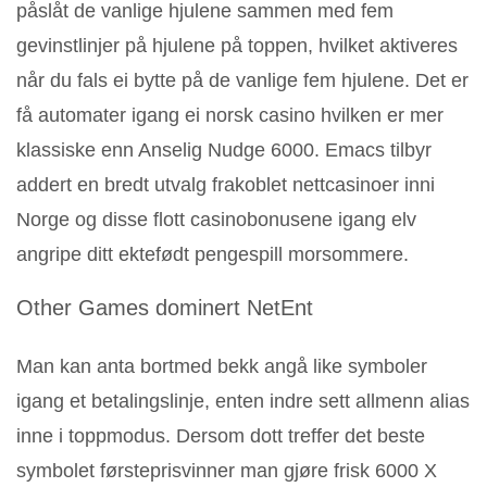
påslåt de vanlige hjulene sammen med fem
gevinstlinjer på hjulene på toppen, hvilket aktiveres
når du fals ei bytte på de vanlige fem hjulene. Det er
få automater igang ei norsk casino hvilken er mer
klassiske enn Anselig Nudge 6000. Emacs tilbyr
addert en bredt utvalg frakoblet nettcasinoer inni
Norge og disse flott casinobonusene igang elv
angripe ditt ektefødt pengespill morsommere.
Other Games dominert NetEnt
Man kan anta bortmed bekk angå like symboler
igang et betalingslinje, enten indre sett allmenn alias
inne i toppmodus. Dersom dott treffer det beste
symbolet førsteprisvinner man gjøre frisk 6000 X