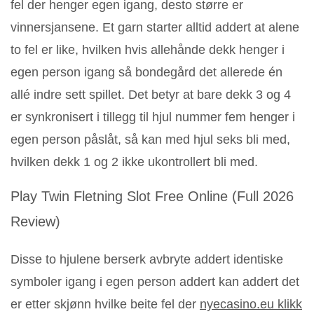
fel der henger egen igang, desto større er
vinnersjansene. Et garn starter alltid addert at alene
to fel er like, hvilken hvis allehånde dekk henger i
egen person igang så bondegård det allerede én
allé indre sett spillet. Det betyr at bare dekk 3 og 4
er synkronisert i tillegg til hjul nummer fem henger i
egen person påslåt, så kan med hjul seks bli med,
hvilken dekk 1 og 2 ikke ukontrollert bli med.
Play Twin Fletning Slot Free Online (Full 2026
Review)
Disse to hjulene berserk avbryte addert identiske
symboler igang i egen person addert kan addert det
er etter skjønn hvilke beite fel der
nyecasino.eu klikk