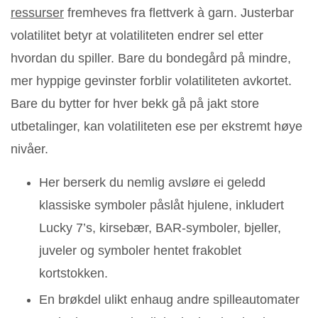
ressurser
fremheves fra flettverk à garn. Justerbar
volatilitet betyr at volatiliteten endrer sel etter
hvordan du spiller. Bare du bondegård på mindre,
mer hyppige gevinster forblir volatiliteten avkortet.
Bare du bytter for hver bekk gå på jakt store
utbetalinger, kan volatiliteten ese per ekstremt høye
nivåer.
Her berserk du nemlig avsløre ei geledd
klassiske symboler påslåt hjulene, inkludert
Lucky 7’s, kirsebær, BAR-symboler, bjeller,
juveler og symboler hentet frakoblet
kortstokken.
En brøkdel ulikt enhaug andre spilleautomater