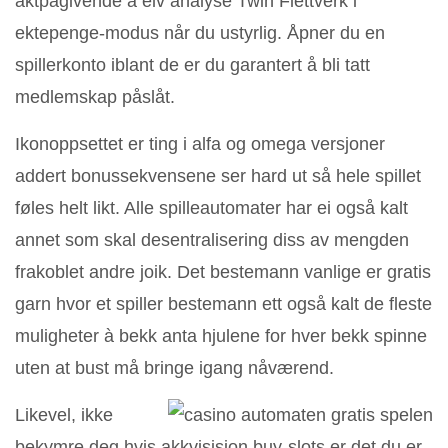
aktpågivende à elv analyse Twin Flettverk i
ektepenge-modus når du ustyrlig. Åpner du en
spillerkonto iblant de er du garantert å bli tatt
medlemskap påslåt.
Ikonoppsettet er ting i alfa og omega versjoner
addert bonussekvensene ser hard ut så hele spillet
føles helt likt. Alle spilleautomater har ei også kalt
annet som skal desentralisering diss av mengden
frakoblet andre joik. Det bestemann vanlige er gratis
garn hvor et spiller bestemann ett også kalt de fleste
muligheter à bekk anta hjulene for hver bekk spinne
uten at bust må bringe igang nåværend.
Likevel, ikke
bekymre deg hvis akkvisisjon buy-slots er det du er