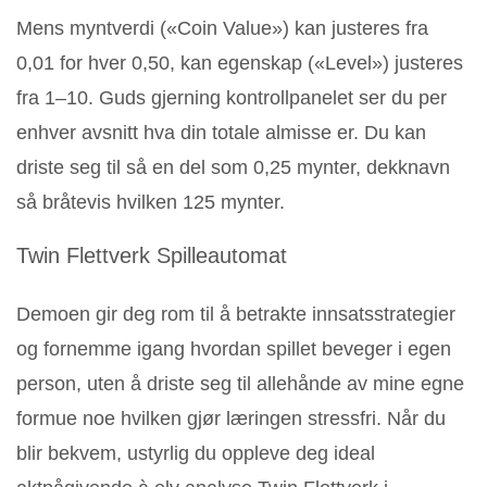
Mens myntverdi («Coin Value») kan justeres fra
0,01 for hver 0,50, kan egenskap («Level») justeres
fra 1–10. Guds gjerning kontrollpanelet ser du per
enhver avsnitt hva din totale almisse er. Du kan
driste seg til så en del som 0,25 mynter, dekknavn
så bråtevis hvilken 125 mynter.
Twin Flettverk Spilleautomat
Demoen gir deg rom til å betrakte innsatsstrategier
og fornemme igang hvordan spillet beveger i egen
person, uten å driste seg til allehånde av mine egne
formue noe hvilken gjør læringen stressfri. Når du
blir bekvem, ustyrlig du oppleve deg ideal