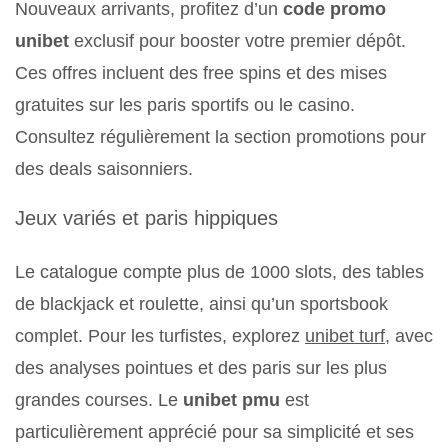
Nouveaux arrivants, profitez d’un
code promo
unibet
exclusif pour booster votre premier dépôt.
Ces offres incluent des free spins et des mises
gratuites sur les paris sportifs ou le casino.
Consultez régulièrement la section promotions pour
des deals saisonniers.
Jeux variés et paris hippiques
Le catalogue compte plus de 1000 slots, des tables
de blackjack et roulette, ainsi qu’un sportsbook
complet. Pour les turfistes, explorez
unibet turf
, avec
des analyses pointues et des paris sur les plus
grandes courses. Le
unibet pmu
est
particulièrement apprécié pour sa simplicité et ses