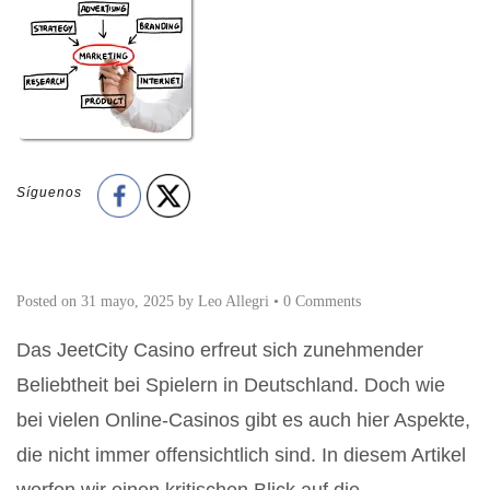
Síguenos
Posted on
31 mayo, 2025
by
Leo Allegri
•
0 Comments
Das JeetCity Casino erfreut sich zunehmender
Beliebtheit bei Spielern in Deutschland. Doch wie
bei vielen Online-Casinos gibt es auch hier Aspekte,
die nicht immer offensichtlich sind. In diesem Artikel