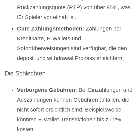
Rückzahlungsquote (RTP) von über 95%, was
für Spieler vorteilhaft ist.
Gute Zahlungsmethoden:
Zahlungen per
Kreditkarte, E-Wallets und
Sofortüberweisungen sind verfügbar, die den
deposit und withdrawal Prozess erleichtern.
Die Schlechten
Verborgene Gebühren:
Bei Einzahlungen und
Auszahlungen können Gebühren anfallen, die
nicht sofort ersichtlich sind. Beispielsweise
könnten E-Wallet-Transaktionen bis zu 2%
kosten.