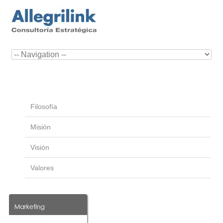
Filosofía
Misión
Visión
Valores