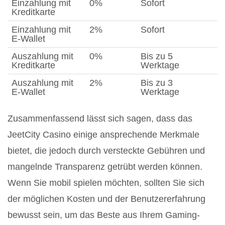
Einzahlung mit
0%
Sofort
Kreditkarte
Einzahlung mit
2%
Sofort
E-Wallet
Auszahlung mit
0%
Bis zu 5
Kreditkarte
Werktage
Auszahlung mit
2%
Bis zu 3
E-Wallet
Werktage
Zusammenfassend lässt sich sagen, dass das
JeetCity Casino einige ansprechende Merkmale
bietet, die jedoch durch versteckte Gebühren und
mangelnde Transparenz getrübt werden können.
Wenn Sie mobil spielen möchten, sollten Sie sich
der möglichen Kosten und der Benutzererfahrung
bewusst sein, um das Beste aus Ihrem Gaming-