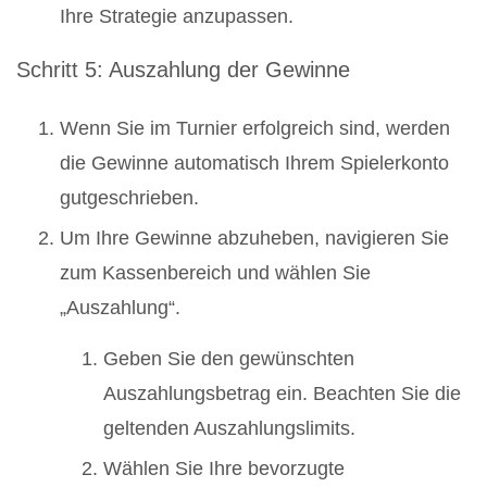
Ihre Strategie anzupassen.
Schritt 5: Auszahlung der Gewinne
Wenn Sie im Turnier erfolgreich sind, werden
die Gewinne automatisch Ihrem Spielerkonto
gutgeschrieben.
Um Ihre Gewinne abzuheben, navigieren Sie
zum Kassenbereich und wählen Sie
„Auszahlung“.
Geben Sie den gewünschten
Auszahlungsbetrag ein. Beachten Sie die
geltenden Auszahlungslimits.
Wählen Sie Ihre bevorzugte