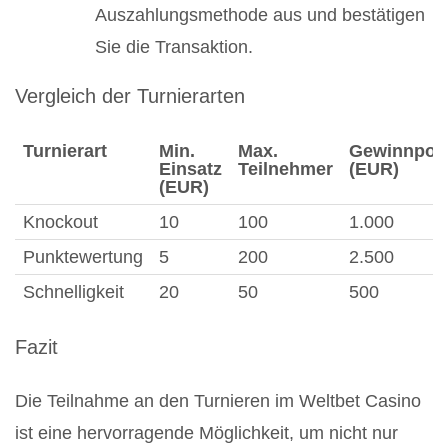
Auszahlungsmethode aus und bestätigen
Sie die Transaktion.
Vergleich der Turnierarten
Turnierart
Min.
Max.
Gewinnpoo
Einsatz
Teilnehmer
(EUR)
(EUR)
Knockout
10
100
1.000
Punktewertung
5
200
2.500
Schnelligkeit
20
50
500
Fazit
Die Teilnahme an den Turnieren im Weltbet Casino
ist eine hervorragende Möglichkeit, um nicht nur