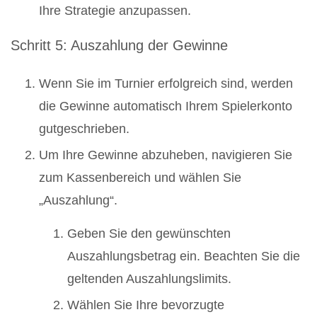
Ihre Strategie anzupassen.
Schritt 5: Auszahlung der Gewinne
Wenn Sie im Turnier erfolgreich sind, werden
die Gewinne automatisch Ihrem Spielerkonto
gutgeschrieben.
Um Ihre Gewinne abzuheben, navigieren Sie
zum Kassenbereich und wählen Sie
„Auszahlung“.
Geben Sie den gewünschten
Auszahlungsbetrag ein. Beachten Sie die
geltenden Auszahlungslimits.
Wählen Sie Ihre bevorzugte