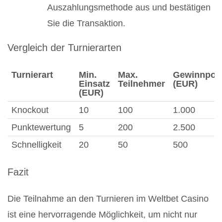
Auszahlungsmethode aus und bestätigen
Sie die Transaktion.
Vergleich der Turnierarten
Turnierart
Min.
Max.
Gewinnpoo
Einsatz
Teilnehmer
(EUR)
(EUR)
Knockout
10
100
1.000
Punktewertung
5
200
2.500
Schnelligkeit
20
50
500
Fazit
Die Teilnahme an den Turnieren im Weltbet Casino
ist eine hervorragende Möglichkeit, um nicht nur