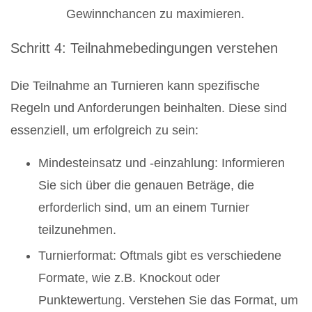
Gewinnchancen zu maximieren.
Schritt 4: Teilnahmebedingungen verstehen
Die Teilnahme an Turnieren kann spezifische
Regeln und Anforderungen beinhalten. Diese sind
essenziell, um erfolgreich zu sein:
Mindesteinsatz und -einzahlung: Informieren
Sie sich über die genauen Beträge, die
erforderlich sind, um an einem Turnier
teilzunehmen.
Turnierformat: Oftmals gibt es verschiedene
Formate, wie z.B. Knockout oder
Punktewertung. Verstehen Sie das Format, um