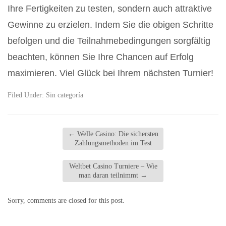
Ihre Fertigkeiten zu testen, sondern auch attraktive
Gewinne zu erzielen. Indem Sie die obigen Schritte
befolgen und die Teilnahmebedingungen sorgfältig
beachten, können Sie Ihre Chancen auf Erfolg
maximieren. Viel Glück bei Ihrem nächsten Turnier!
Filed Under:
Sin categoría
←
Welle Casino: Die sichersten
Zahlungsmethoden im Test
Weltbet Casino Turniere – Wie
man daran teilnimmt
→
Sorry, comments are closed for this post.