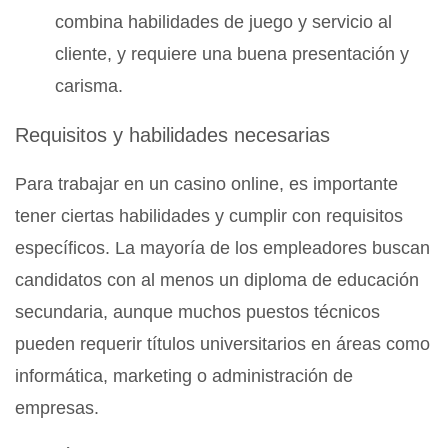
combina habilidades de juego y servicio al
cliente, y requiere una buena presentación y
carisma.
Requisitos y habilidades necesarias
Para trabajar en un casino online, es importante
tener ciertas habilidades y cumplir con requisitos
específicos. La mayoría de los empleadores buscan
candidatos con al menos un diploma de educación
secundaria, aunque muchos puestos técnicos
pueden requerir títulos universitarios en áreas como
informática, marketing o administración de
empresas.