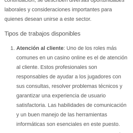
continuación, se describen diversas oportunidades
laborales y consideraciones importantes para
quienes desean unirse a este sector.
Tipos de trabajos disponibles
Atención al cliente
: Uno de los roles más
comunes en un casino online es el de atención
al cliente. Estos profesionales son
responsables de ayudar a los jugadores con
sus consultas, resolver problemas técnicos y
garantizar una experiencia de usuario
satisfactoria. Las habilidades de comunicación
y un buen manejo de las herramientas
informáticas son esenciales en este puesto.