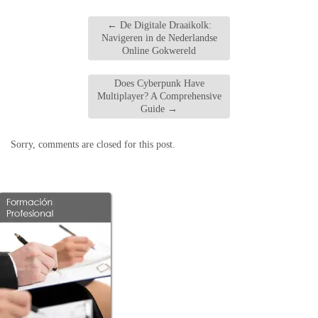
←
De Digitale Draaikolk:
Navigeren in de Nederlandse
Online Gokwereld
Does Cyberpunk Have
Multiplayer? A Comprehensive
Guide
→
Sorry, comments are closed for this post.