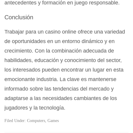
antecedentes y formación en juego responsable.
Conclusión
Trabajar para un casino online ofrece una variedad
de oportunidades en un entorno dinámico y en
crecimiento. Con la combinación adecuada de
habilidades, educación y conocimiento del sector,
los interesados pueden encontrar un lugar en esta
emocionante industria. La clave es mantenerse
informado sobre las tendencias del mercado y
adaptarse a las necesidades cambiantes de los
jugadores y la tecnología.
Filed Under:
Computers, Games